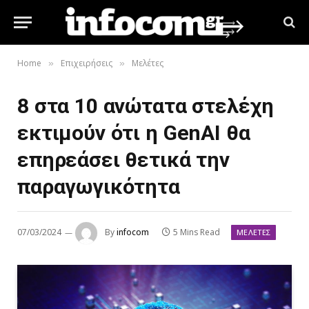
Home
Επιχειρήσεις
Μελέτες
»
»
8 στα 10 ανώτατα στελέχη
εκτιμούν ότι η GenAI θα
επηρεάσει θετικά την
παραγωγικότητα
07/03/2024
By
infocom
5 Mins Read
ΜΕΛΈΤΕΣ