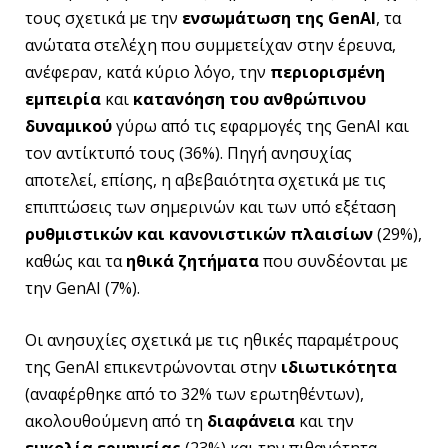
τους σχετικά με την
ενσωμάτωση της
GenAI
, τα
ανώτατα στελέχη που συμμετείχαν στην έρευνα,
ανέφεραν, κατά κύριο λόγο, την
περιορισμένη
εμπειρία
και
κατανόηση του ανθρώπινου
δυναμικού
γύρω από τις εφαρμογές της GenAI και
τον αντίκτυπό τους (36%). Πηγή ανησυχίας
αποτελεί, επίσης, η αβεβαιότητα σχετικά με τις
επιπτώσεις των σημερινών και των υπό εξέταση
ρυθμιστικών και κανονιστικών πλαισίων
(29%),
καθώς και τα
ηθικά ζητήματα
που συνδέονται με
την GenAI (7%).
Οι ανησυχίες σχετικά με τις ηθικές παραμέτρους
της GenAI επικεντρώνονται στην
ιδιωτικότητα
(αναφέρθηκε από το 32% των ερωτηθέντων),
ακολουθούμενη από τη
διαφάνεια
και την
ευκολία ερμηνείας
(23%) και την πιθανότητα