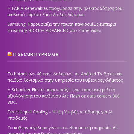
Η FARIA Renewables προχώρησε στην ηλεκτροδότηση του
αιολικού πάρκου Faria Αίολος Λάρυμνα
Samsung: Παρουσιάζει την πρώτη παγκοσμίως εμπειρία
streaming HDR10+ ADVANCED στο Prime Video
ITSECURITYPRO.GR
Το botnet των 40 εκατ. δολαρίων: AI, Android TV Boxes και
παιδικό λογισμικό στην υπηρεσία του κυβερνοεγκλήματος
Η Schneider Electric παρουσιάζει πρωτοποριακή μελέτη
αξιολόγησης του κινδύνου Arc Flash σε data centers 800
VDC,
Direct Liquid Cooling – Ψύξη Υψηλής Απόδοσης για AI
Υποδομές
Το κυβερνοέγκλημα γίνεται συνδρομητική υπηρεσία: AI,
malware και υποδομές «ως υπηρεσία»