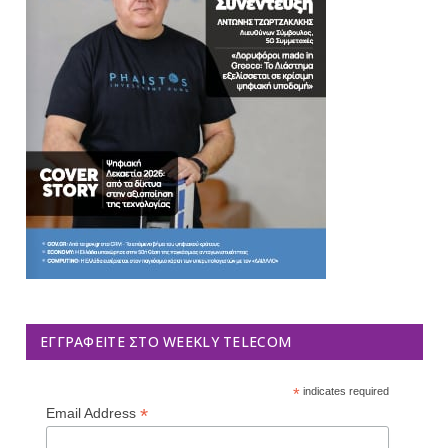
ΕΓΓΡΑΦΕΊΤΕ ΣΤΟ WEEKLY TELECOM
*
indicates required
*
Email Address