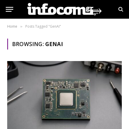
Home
Posts Tagged "GenAI"
»
BROWSING:
GENAI