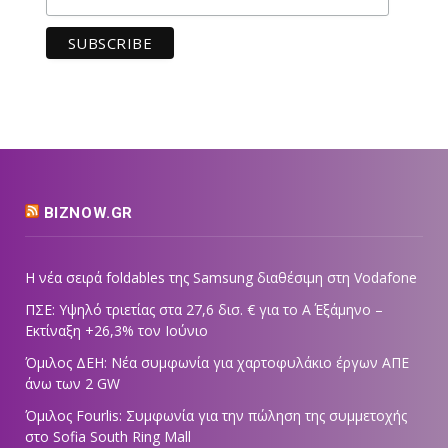
BIZNOW.GR
Η νέα σειρά foldables της Samsung διαθέσιμη στη Vodafone
ΠΣΕ: Υψηλό τριετίας στα 27,6 δισ. € για το Α΄ Εξάμηνο –
Εκτίναξη +26,3% τον Ιούνιο
Όμιλος ΔΕΗ: Νέα συμφωνία για χαρτοφυλάκιο έργων ΑΠΕ
άνω των 2 GW
Όμιλος Fourlis: Συμφωνία για την πώληση της συμμετοχής
στο Sofia South Ring Mall