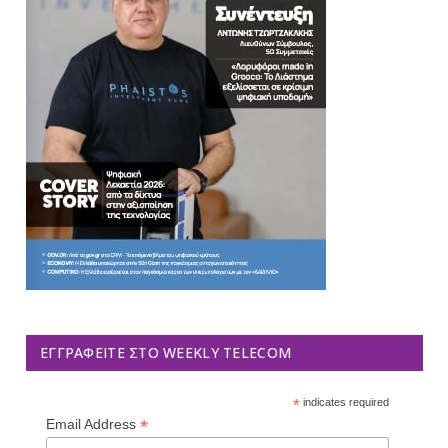
ΕΓΓΡΑΦΕΊΤΕ ΣΤΟ WEEKLY TELECOM
*
indicates required
*
Email Address