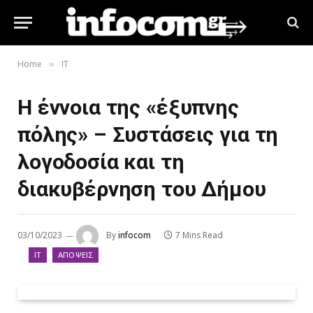
Home
IT
»
Η έννοια της «έξυπνης
πόλης» – Συστάσεις για τη
λογοδοσία και τη
διακυβέρνηση του Δήμου
03/10/2023
By
infocom
7 Mins Read
IT
ΑΠΌΨΕΙΣ