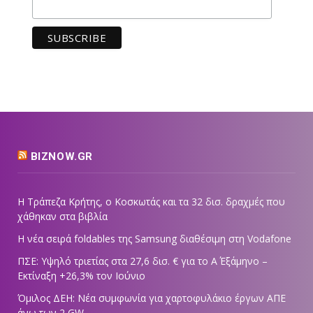
BIZNOW.GR
Η Τράπεζα Κρήτης, ο Κοσκωτάς και τα 32 δισ. δραχμές που
χάθηκαν στα βιβλία
Η νέα σειρά foldables της Samsung διαθέσιμη στη Vodafone
ΠΣΕ: Υψηλό τριετίας στα 27,6 δισ. € για το Α΄ Εξάμηνο –
Εκτίναξη +26,3% τον Ιούνιο
Όμιλος ΔΕΗ: Νέα συμφωνία για χαρτοφυλάκιο έργων ΑΠΕ
άνω των 2 GW