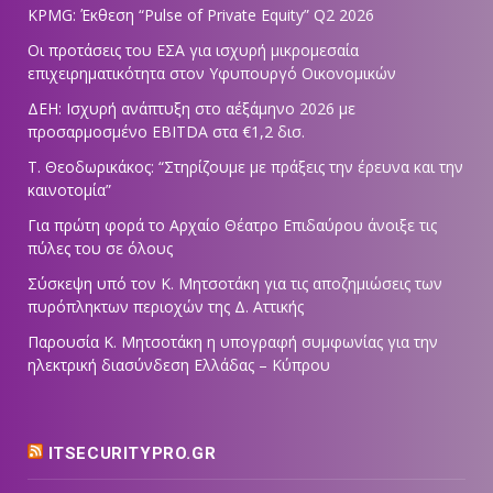
KPMG: Έκθεση “Pulse of Private Equity” Q2 2026
Οι προτάσεις του ΕΣΑ για ισχυρή μικρομεσαία
επιχειρηματικότητα στον Υφυπουργό Οικονομικών
ΔΕΗ: Ισχυρή ανάπτυξη στο α΄εξάμηνο 2026 με
προσαρμοσμένο EBITDA στα €1,2 δισ.
Τ. Θεοδωρικάκος: “Στηρίζουμε με πράξεις την έρευνα και την
καινοτομία”
Για πρώτη φορά το Αρχαίο Θέατρο Επιδαύρου άνοιξε τις
πύλες του σε όλους
Σύσκεψη υπό τον Κ. Μητσοτάκη για τις αποζημιώσεις των
πυρόπληκτων περιοχών της Δ. Αττικής
Παρουσία Κ. Μητσοτάκη η υπογραφή συμφωνίας για την
ηλεκτρική διασύνδεση Ελλάδας – Κύπρου
ITSECURITYPRO.GR