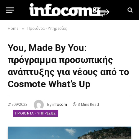
Home
Προϊόντα - Υπηρεσίες
»
You, Made By You:
πρόγραμμα προσωπικής
ανάπτυξης για νέους από το
Cosmote What’s Up
21/09/2023
By
infocom
3 Mins Read
ΠΡΟΪΌΝΤΑ - ΥΠΗΡΕΣΊΕΣ