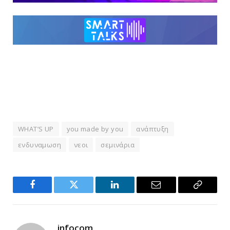
WHAT’S UP
you made by you
ανάπτυξη
ενδυναμωση
νεοι
σεμινάρια
Facebook
Twitter
LinkedIn
Email
Copy
Link
infocom