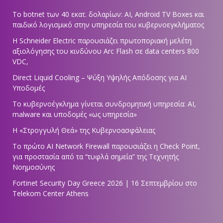
Το botnet των 40 εκατ. δολαρίων: AI, Android TV Boxes και
παιδικό λογισμικό στην υπηρεσία του κυβερνοεγκλήματος
Η Schneider Electric παρουσιάζει πρωτοποριακή μελέτη
αξιολόγησης του κινδύνου Arc Flash σε data centers 800
VDC,
Direct Liquid Cooling – Ψύξη Υψηλής Απόδοσης για AI
Υποδομές
Το κυβερνοέγκλημα γίνεται συνδρομητική υπηρεσία: AI,
malware και υποδομές «ως υπηρεσία»
Η «Στρογγυλή Θεά» της Κυβερνοασφάλειας
Tο πρώτο AI Network Firewall παρουσιάζει η Check Point,
για προστασία από τα “τυφλά σημεία” της Τεχνητής
Νοημοσύνης
Fortinet Security Day Greece 2026 | 16 Σεπτεμβρίου στο
Telekom Center Athens