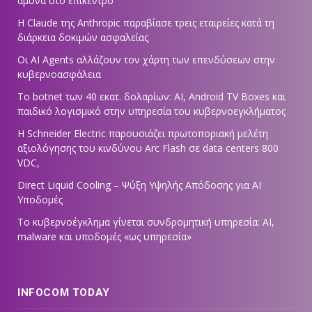
άμυνα στο επίκεντρο
Η Claude της Anthropic παραβίασε τρεις εταιρείες κατά τη
διάρκεια δοκιμών ασφαλείας
Οι AI Agents αλλάζουν τον χάρτη των επενδύσεων στην
κυβερνοασφάλεια
Το botnet των 40 εκατ. δολαρίων: AI, Android TV Boxes και
παιδικό λογισμικό στην υπηρεσία του κυβερνοεγκλήματος
Η Schneider Electric παρουσιάζει πρωτοποριακή μελέτη
αξιολόγησης του κινδύνου Arc Flash σε data centers 800
VDC,
Direct Liquid Cooling – Ψύξη Υψηλής Απόδοσης για AI
Υποδομές
Το κυβερνοέγκλημα γίνεται συνδρομητική υπηρεσία: AI,
malware και υποδομές «ως υπηρεσία»
INFOCOM TODAY