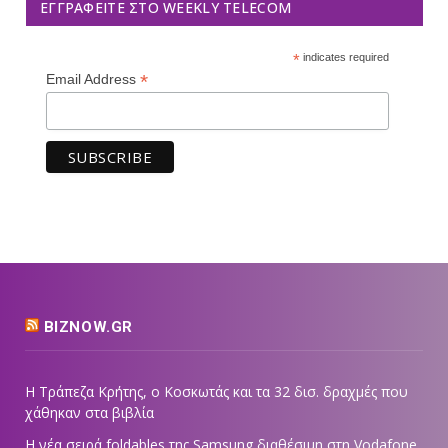
ΕΓΓΡΑΦΕΊΤΕ ΣΤΟ WEEKLY TELECOM
*
indicates required
*
Email Address
BIZNOW.GR
Η Τράπεζα Κρήτης, ο Κοσκωτάς και τα 32 δισ. δραχμές που
χάθηκαν στα βιβλία
Η νέα σειρά foldables της Samsung διαθέσιμη στη Vodafone