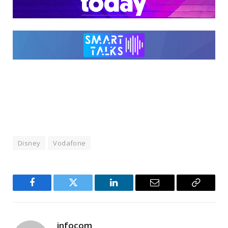
Disney
Vodafone
Facebook
Twitter
LinkedIn
Email
Copy
Link
infocom