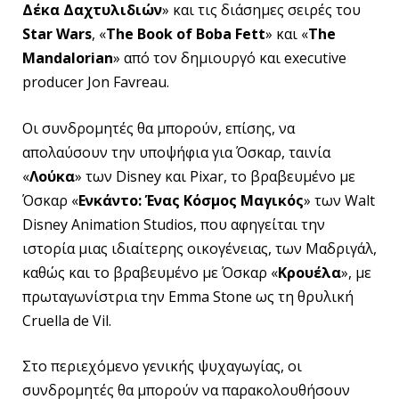
Δέκα Δαχτυλιδιών
» και τις διάσημες σειρές του
Star
Wars
, «
The
Book
of
Boba
Fett
» και «
The
Mandalorian
» από τον δημιουργό και executive
producer Jon Favreau.
Οι συνδρομητές θα μπορούν, επίσης, να
απολαύσουν την υποψήφια για Όσκαρ, ταινία
«
Λούκα
» των Disney και Pixar, το βραβευμένο με
Όσκαρ «
Ενκάντο: Ένας Κόσμος Μαγικός
» των Walt
Disney Animation Studios, που αφηγείται την
ιστορία μιας ιδιαίτερης οικογένειας, των Μαδριγάλ,
καθώς και το βραβευμένο με Όσκαρ «
Κρουέλα
», με
πρωταγωνίστρια την Emma Stone ως τη θρυλική
Cruella de Vil.
Στο περιεχόμενο γενικής ψυχαγωγίας, οι
συνδρομητές θα μπορούν να παρακολουθήσουν