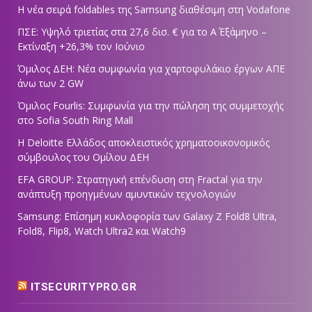
Η νέα σειρά foldables της Samsung διαθέσιμη στη Vodafone
ΠΣΕ: Υψηλό τριετίας στα 27,6 δισ. € για το Α΄ Εξάμηνο –
Εκτίναξη +26,3% τον Ιούνιο
Όμιλος ΔΕΗ: Νέα συμφωνία για χαρτοφυλάκιο έργων ΑΠΕ
άνω των 2 GW
Όμιλος Fourlis: Συμφωνία για την πώληση της συμμετοχής
στο Sofia South Ring Mall
Η Deloitte Ελλάδος αποκλειστικός χρηματοοικονομικός
σύμβουλος του Ομίλου ΔΕΗ
EFA GROUP: Στρατηγική επένδυση στη Fractal για την
ανάπτυξη προηγμένων αμυντικών τεχνολογιών
Samsung: Επίσημη κυκλοφορία των Galaxy Z Fold8 Ultra,
Fold8, Flip8, Watch Ultra2 και Watch9
ITSECURITYPRO.GR