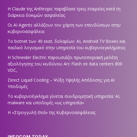
Η Claude της Anthropic παραβίασε τρεις εταιρείες κατά τη
διάρκεια δοκιμών ασφαλείας
Οι AI Agents αλλάζουν τον χάρτη των επενδύσεων στην
κυβερνοασφάλεια
Το botnet των 40 εκατ. δολαρίων: AI, Android TV Boxes και
παιδικό λογισμικό στην υπηρεσία του κυβερνοεγκλήματος
Η Schneider Electric παρουσιάζει πρωτοποριακή μελέτη
αξιολόγησης του κινδύνου Arc Flash σε data centers 800
VDC,
Direct Liquid Cooling – Ψύξη Υψηλής Απόδοσης για AI
Υποδομές
Το κυβερνοέγκλημα γίνεται συνδρομητική υπηρεσία: AI,
malware και υποδομές «ως υπηρεσία»
Η «Στρογγυλή Θεά» της Κυβερνοασφάλειας
INFOCOM TODAY