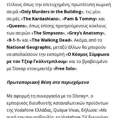
τίτλους όπως την επιτυχημένη, πρωτότυπη κωμική
σειρά «
Only Murders in the Building
», τις μίνι
σειρές «
The Kardashians
», «
Pam & Tommy
» και
«
Queens
», όπως επίσης προηγούμενους κύκλους
των σειρών «
The Simpsons
», «
Grey’s Anatomy
»,
«
9-1-1
» και «
The
Walking
Dead
». Ακόμα, από το
National Geographic
, μεταξύ άλλων θα μπορούν
να απολαύσουν την εκπομπή «
Ο Κόσμος Σύμφωνα
με τον Τζεφ Γκόλντμπλουμ
» και το βραβευμένο
με Όσκαρ ντοκιμαντέρ «
Free Solo
».
Πρωτοποριακή θέση στο περιεχόμενο
Με αφορμή τη συνεργασία με το Disney+, ο
εμπορικός διευθυντής καταναλωτικών προϊόντων
της Vodafone Ελλάδας, Quique Vivas, δήλωσε: «Με
αυτή την πρωτοβουλία, το Vodafone TV διευρύνει