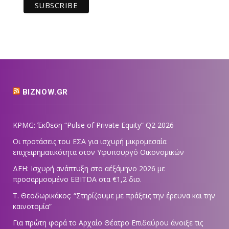
BIZNOW.GR
KPMG: Έκθεση “Pulse of Private Equity” Q2 2026
Οι προτάσεις του ΕΣΑ για ισχυρή μικρομεσαία
επιχειρηματικότητα στον Υφυπουργό Οικονομικών
ΔΕΗ: Ισχυρή ανάπτυξη στο α΄εξάμηνο 2026 με
προσαρμοσμένο EBITDA στα €1,2 δισ.
Τ. Θεοδωρικάκος: “Στηρίζουμε με πράξεις την έρευνα και την
καινοτομία”
Για πρώτη φορά το Αρχαίο Θέατρο Επιδαύρου άνοιξε τις