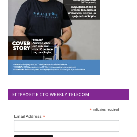
ΕΓΓΡΑΦΕΊΤΕ ΣΤΟ WEEKLY TELECOM
*
indicates required
*
Email Address