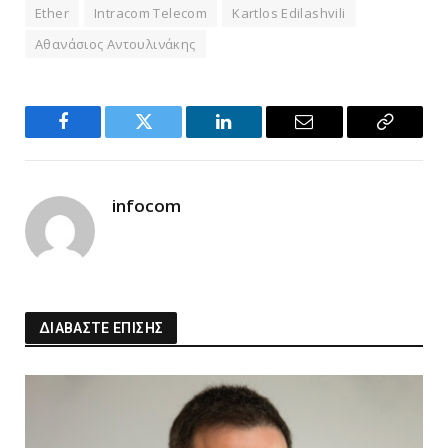
Ether
Intracom Telecom
Kartlos Edilashvili
Αθανάσιος Αντουλινάκης
Facebook
Twitter
LinkedIn
Email
Copy
Link
infocom
ΔΙΑΒΑΣΤΕ ΕΠΙΣΗΣ