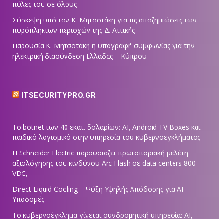
πύλες του σε όλους
Σύσκεψη υπό τον Κ. Μητσοτάκη για τις αποζημιώσεις των
πυρόπληκτων περιοχών της Δ. Αττικής
Παρουσία Κ. Μητσοτάκη η υπογραφή συμφωνίας για την
ηλεκτρική διασύνδεση Ελλάδας – Κύπρου
ITSECURITYPRO.GR
Το botnet των 40 εκατ. δολαρίων: AI, Android TV Boxes και
παιδικό λογισμικό στην υπηρεσία του κυβερνοεγκλήματος
Η Schneider Electric παρουσιάζει πρωτοποριακή μελέτη
αξιολόγησης του κινδύνου Arc Flash σε data centers 800
VDC,
Direct Liquid Cooling – Ψύξη Υψηλής Απόδοσης για AI
Υποδομές
Το κυβερνοέγκλημα γίνεται συνδρομητική υπηρεσία: AI,