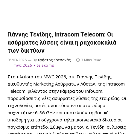
Γιάννης Τενίδης, Intracom Telecom: Οι
ασύρματες λύσεις είναι η ραχοκοκαλιά
των δικτύων
05/03/2026
By
Χρήστος Κοτσακάς
3 Mins Read
mwc 2026
telecoms
Στο πλαίσιο του MWC 2026, ο κ. Γιάννης Τενίδης,
Διευθυντής Marketing Ασύρματων Λύσεων της Intracom
Telecom, μιλώντας στην κάμερα του InfoCom,
παρουσίασε τις νέες ασύρματες λύσεις της εταιρείας. Οι
τεχνολογίες αυτές αναπτύσσονται στο φάσμα
συχνοτήτων 6-86 GHz και αποτελούν τη βασική
υποδομή για τα σύγχρονα τηλεπικοινωνιακά δίκτυα σε
παγκόσμιο επίπεδο. Σύμφωνα με τον κ. Τενίδη, οι λύσεις
Omnibas και Ultralink διαδραματίζουν καθοριστικό ρόλο