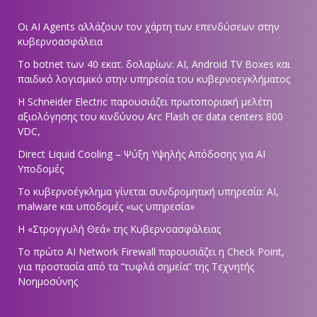
Οι AI Agents αλλάζουν τον χάρτη των επενδύσεων στην
κυβερνοασφάλεια
Το botnet των 40 εκατ. δολαρίων: AI, Android TV Boxes και
παιδικό λογισμικό στην υπηρεσία του κυβερνοεγκλήματος
Η Schneider Electric παρουσιάζει πρωτοποριακή μελέτη
αξιολόγησης του κινδύνου Arc Flash σε data centers 800
VDC,
Direct Liquid Cooling – Ψύξη Υψηλής Απόδοσης για AI
Υποδομές
Το κυβερνοέγκλημα γίνεται συνδρομητική υπηρεσία: AI,
malware και υποδομές «ως υπηρεσία»
Η «Στρογγυλή Θεά» της Κυβερνοασφάλειας
Tο πρώτο AI Network Firewall παρουσιάζει η Check Point,
για προστασία από τα “τυφλά σημεία” της Τεχνητής
Νοημοσύνης