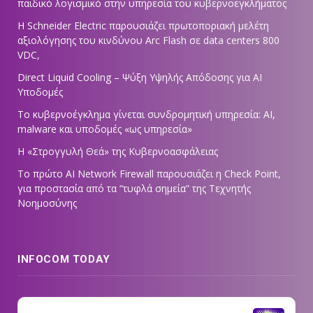
παιδικό λογισμικό στην υπηρεσία του κυβερνοεγκλήματος
Η Schneider Electric παρουσιάζει πρωτοποριακή μελέτη
αξιολόγησης του κινδύνου Arc Flash σε data centers 800
VDC,
Direct Liquid Cooling – Ψύξη Υψηλής Απόδοσης για AI
Υποδομές
Το κυβερνοέγκλημα γίνεται συνδρομητική υπηρεσία: AI,
malware και υποδομές «ως υπηρεσία»
Η «Στρογγυλή Θεά» της Κυβερνοασφάλειας
Tο πρώτο AI Network Firewall παρουσιάζει η Check Point,
για προστασία από τα “τυφλά σημεία” της Τεχνητής
Νοημοσύνης
INFOCOM TODAY