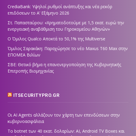
CrediaBank: Υψηλοί ρυθμοί ανάπτυξης και νέα ρεκόρ
επιδόσεων το Α’ Εξάμηνο 2026
Στ. Παπασταύρου: «Χρηματοδοτούμε με 1,5 εκατ. ευρώ την
ενεργειακή αναβάθμιση του Γηροκομείου Αθηνών»
Ο Όμιλος Qualco Αποκτά το 50,1% της Multiverse
Όμιλος Σαρακάκη: Παραχώρησε το νέο Maxus T60 Max στην
ΕΠΟΜΕΑ Βιλίων
ΣΒΕ: Θετικό βήμα η επανενεργοποίηση της Κυβερνητικής
Επιτροπής Βιομηχανίας
ITSECURITYPRO.GR
Οι AI Agents αλλάζουν τον χάρτη των επενδύσεων στην
κυβερνοασφάλεια
Το botnet των 40 εκατ. δολαρίων: AI, Android TV Boxes και