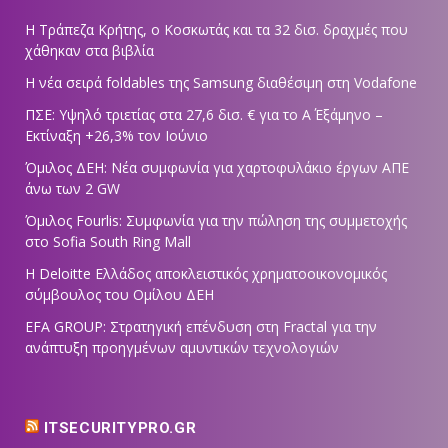
Η Τράπεζα Κρήτης, ο Κοσκωτάς και τα 32 δισ. δραχμές που
χάθηκαν στα βιβλία
Η νέα σειρά foldables της Samsung διαθέσιμη στη Vodafone
ΠΣΕ: Υψηλό τριετίας στα 27,6 δισ. € για το Α΄ Εξάμηνο –
Εκτίναξη +26,3% τον Ιούνιο
Όμιλος ΔΕΗ: Νέα συμφωνία για χαρτοφυλάκιο έργων ΑΠΕ
άνω των 2 GW
Όμιλος Fourlis: Συμφωνία για την πώληση της συμμετοχής
στο Sofia South Ring Mall
Η Deloitte Ελλάδος αποκλειστικός χρηματοοικονομικός
σύμβουλος του Ομίλου ΔΕΗ
EFA GROUP: Στρατηγική επένδυση στη Fractal για την
ανάπτυξη προηγμένων αμυντικών τεχνολογιών
ITSECURITYPRO.GR