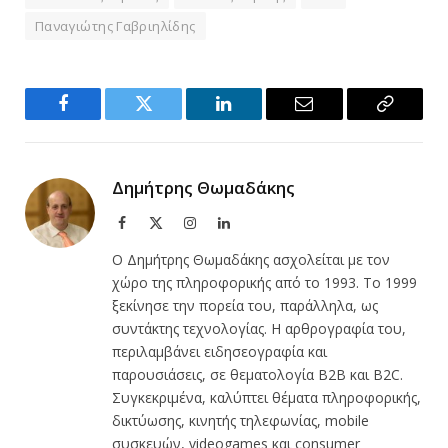
Παναγιώτης Γαβριηλίδης
Facebook
Twitter
LinkedIn
Email
Copy
Link
Δημήτρης Θωμαδάκης
Facebook
X
Instagram
LinkedIn
(Twitter)
Ο Δημήτρης Θωμαδάκης ασχολείται με τον
χώρο της πληροφορικής από το 1993. Το 1999
ξεκίνησε την πορεία του, παράλληλα, ως
συντάκτης τεχνολογίας. Η αρθρογραφία του,
περιλαμβάνει ειδησεογραφία και
παρουσιάσεις, σε θεματολογία B2B και B2C.
Συγκεκριμένα, καλύπτει θέματα πληροφορικής,
δικτύωσης, κινητής τηλεφωνίας, mobile
συσκευών, videogames και consumer