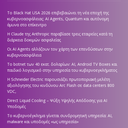
Το Black Hat USA 2026 επιβεβαιώνει τη νέα εποχή της
κυβερνοασφάλειας: AI Agents, Quantum και αυτόνομη
άμυνα στο επίκεντρο
Η Claude της Anthropic παραβίασε τρεις εταιρείες κατά τη
διάρκεια δοκιμών ασφαλείας
Οι AI Agents αλλάζουν τον χάρτη των επενδύσεων στην
κυβερνοασφάλεια
Το botnet των 40 εκατ. δολαρίων: AI, Android TV Boxes και
παιδικό λογισμικό στην υπηρεσία του κυβερνοεγκλήματος
Η Schneider Electric παρουσιάζει πρωτοποριακή μελέτη
αξιολόγησης του κινδύνου Arc Flash σε data centers 800
VDC,
Direct Liquid Cooling – Ψύξη Υψηλής Απόδοσης για AI
Υποδομές
Το κυβερνοέγκλημα γίνεται συνδρομητική υπηρεσία: AI,
malware και υποδομές «ως υπηρεσία»