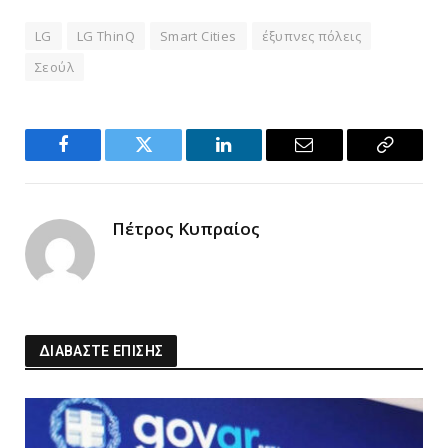
LG
LG ThinQ
Smart Cities
έξυπνες πόλεις
Σεούλ
Facebook
Twitter
LinkedIn
Email
Copy
Link
Πέτρος Κυπραίος
ΔΙΑΒΑΣΤΕ ΕΠΙΣΗΣ