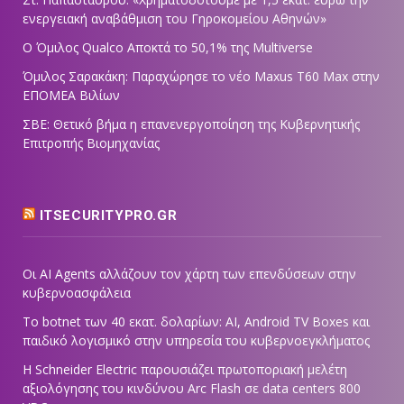
ενεργειακή αναβάθμιση του Γηροκομείου Αθηνών»
Ο Όμιλος Qualco Αποκτά το 50,1% της Multiverse
Όμιλος Σαρακάκη: Παραχώρησε το νέο Maxus T60 Max στην
ΕΠΟΜΕΑ Βιλίων
ΣΒΕ: Θετικό βήμα η επανενεργοποίηση της Κυβερνητικής
Επιτροπής Βιομηχανίας
ITSECURITYPRO.GR
Οι AI Agents αλλάζουν τον χάρτη των επενδύσεων στην
κυβερνοασφάλεια
Το botnet των 40 εκατ. δολαρίων: AI, Android TV Boxes και
παιδικό λογισμικό στην υπηρεσία του κυβερνοεγκλήματος
Η Schneider Electric παρουσιάζει πρωτοποριακή μελέτη
αξιολόγησης του κινδύνου Arc Flash σε data centers 800