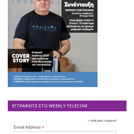
ΕΓΓΡΑΦΕΊΤΕ ΣΤΟ WEEKLY TELECOM
*
indicates required
*
Email Address