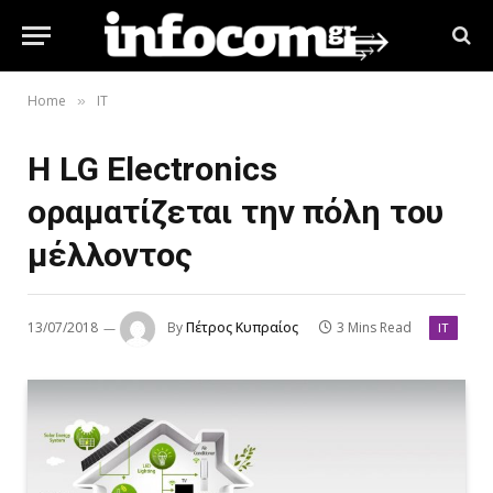
Home
IT
»
Η LG Electronics
οραματίζεται την πόλη του
μέλλοντος
13/07/2018
By
Πέτρος Κυπραίος
3 Mins Read
IT