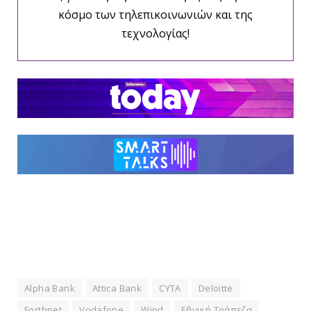
κόσμο των τηλεπικοινωνιών και της
τεχνολογίας!
Alpha Bank
Attica Bank
CYTA
Deloitte
Forthnet
Vodafone
Wind
Εθνική Τράπεζα