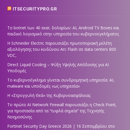
ITSECURITYPRO.GR
Το botnet των 40 εκατ. δολαρίων: AI, Android TV Boxes και
παιδικό λογισμικό στην υπηρεσία του κυβερνοεγκλήματος
Η Schneider Electric παρουσιάζει πρωτοποριακή μελέτη
αξιολόγησης του κινδύνου Arc Flash σε data centers 800
VDC,
Direct Liquid Cooling – Ψύξη Υψηλής Απόδοσης για AI
Υποδομές
Το κυβερνοέγκλημα γίνεται συνδρομητική υπηρεσία: AI,
malware και υποδομές «ως υπηρεσία»
Η «Στρογγυλή Θεά» της Κυβερνοασφάλειας
Tο πρώτο AI Network Firewall παρουσιάζει η Check Point,
για προστασία από τα “τυφλά σημεία” της Τεχνητής
Νοημοσύνης
Fortinet Security Day Greece 2026 | 16 Σεπτεμβρίου στο