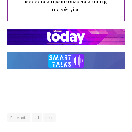
κόσμο των τηλεπικοινωνιών και της
τεχνολογίας!
EcoVadis
tcl
εκε