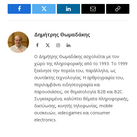
Facebook
Twitter
LinkedIn
Email
Copy
Link
Δημήτρης Θωμαδάκης
Facebook
X
Instagram
LinkedIn
(Twitter)
Ο Δημήτρης Θωμαδάκης ασχολείται με τον
χώρο της πληροφορικής από το 1993. Το 1999
ξεκίνησε την πορεία του, παράλληλα, ως
συντάκτης τεχνολογίας. Η αρθρογραφία του,
περιλαμβάνει ειδησεογραφία και
παρουσιάσεις, σε θεματολογία B2B και B2C.
Συγκεκριμένα, καλύπτει θέματα πληροφορικής,
δικτύωσης, κινητής τηλεφωνίας, mobile
συσκευών, videogames και consumer
electronics.