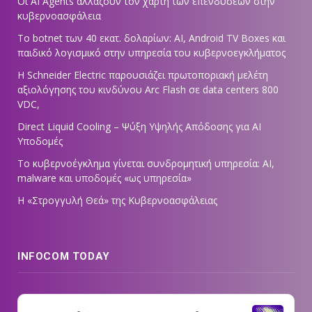
Οι AI Agents αλλάζουν τον χάρτη των επενδύσεων στην
κυβερνοασφάλεια
Το botnet των 40 εκατ. δολαρίων: AI, Android TV Boxes και
παιδικό λογισμικό στην υπηρεσία του κυβερνοεγκλήματος
Η Schneider Electric παρουσιάζει πρωτοποριακή μελέτη
αξιολόγησης του κινδύνου Arc Flash σε data centers 800
VDC,
Direct Liquid Cooling – Ψύξη Υψηλής Απόδοσης για AI
Υποδομές
Το κυβερνοέγκλημα γίνεται συνδρομητική υπηρεσία: AI,
malware και υποδομές «ως υπηρεσία»
Η «Στρογγυλή Θεά» της Κυβερνοασφάλειας
INFOCOM TODAY