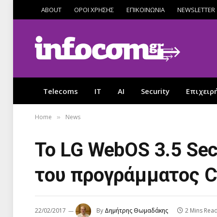
ABOUT
ΟΡΟΙ ΧΡΗΣΗΣ
ΕΠΙΚΟΙΝΩΝΙΑ
NEWSLETTER
Telecoms
IT
AI
Security
Επιχειρ
Home
News
»
Το LG WebOS 3.5 Sec
του προγράμματος C
22/02/2017
By
Δημήτρης Θωμαδάκης
2 Mins Rea