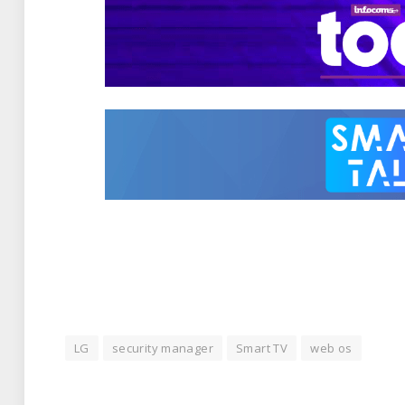
LG
security manager
Smart TV
web os