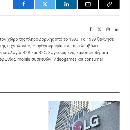
Facebook
Twitter
LinkedIn
Email
Copy
Link
Facebook
X
Instagram
Linked
(Twitter)
τον χώρο της πληροφορικής από το 1993. Το 1999 ξεκίνησε
της τεχνολογίας. Η αρθρογραφία του, περιλαμβάνει
εματολογία B2B και B2C. Συγκεκριμένα, καλύπτει θέματα
λεφωνίας, mobile συσκευών, videogames και consumer