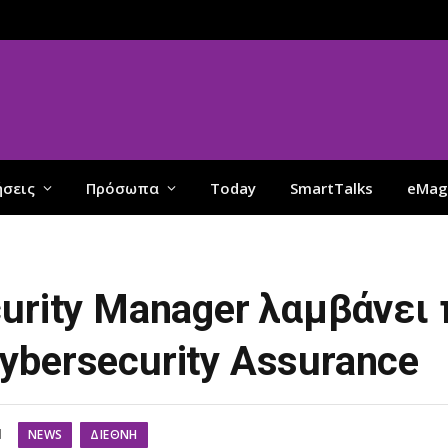
ήσεις
Πρόσωπα
Today
SmartTalks
eMag
urity Manager λαμβάνει
ybersecurity Assurance
NEWS
ΔΙΕΘΝΉ
d