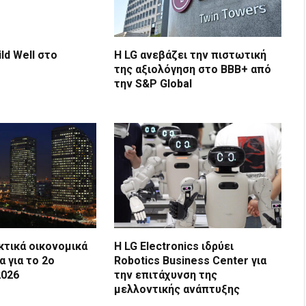
ild Well στο
Η LG ανεβάζει την πιστωτική
της αξιολόγηση στο BBB+ από
την S&P Global
κτικά οικονομικά
Η LG Electronics ιδρύει
 για το 2ο
Robotics Business Center για
2026
την επιτάχυνση της
μελλοντικής ανάπτυξης