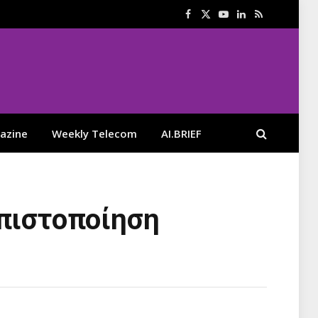
Facebook
X
YouTube
LinkedIn
RSS
(Twitter)
azine
Weekly Telecom
AI.BRIEF
 πιστοποίηση