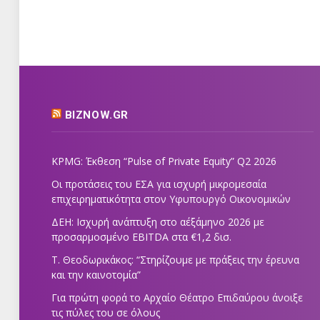
BIZNOW.GR
KPMG: Έκθεση “Pulse of Private Equity” Q2 2026
Οι προτάσεις του ΕΣΑ για ισχυρή μικρομεσαία
επιχειρηματικότητα στον Υφυπουργό Οικονομικών
ΔΕΗ: Ισχυρή ανάπτυξη στο α΄εξάμηνο 2026 με
προσαρμοσμένο EBITDA στα €1,2 δισ.
Τ. Θεοδωρικάκος: “Στηρίζουμε με πράξεις την έρευνα
και την καινοτομία”
Για πρώτη φορά το Αρχαίο Θέατρο Επιδαύρου άνοιξε
τις πύλες του σε όλους