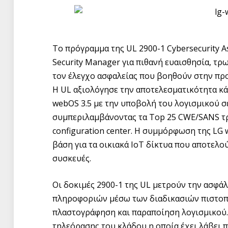
Το πρόγραμμα της UL 2900-1 Cybersecurity A
Security Manager για πιθανή ευαισθησία, τρ
τον έλεγχο ασφαλείας που βοηθούν στην πρ
Η UL αξιολόγησε την αποτελεσματικότητα κάθ
webOS 3.5 με την υποβολή του λογισμικού σ
συμπεριλαμβάνοντας τα Top 25 CWE/SANS τρω
configuration center. Η συμμόρφωση της LG w
βάση για τα οικιακά ΙοΤ δίκτυα που αποτελο
συσκευές.
Οι δοκιμές 2900-1 της UL μετρούν την ασφά
πληροφοριών μέσω των διαδικασιών πιστοποί
πλαστογράφηση και παραποίηση λογισμικού.
τηλεόρασης του κλάδου η οποία έχει λάβει