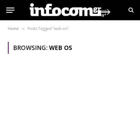
Home
Posts Tagged "web os"
»
BROWSING:
WEB OS