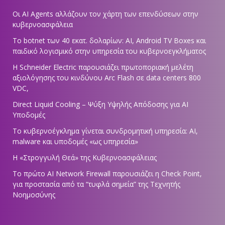
Οι AI Agents αλλάζουν τον χάρτη των επενδύσεων στην
κυβερνοασφάλεια
Το botnet των 40 εκατ. δολαρίων: AI, Android TV Boxes και
παιδικό λογισμικό στην υπηρεσία του κυβερνοεγκλήματος
Η Schneider Electric παρουσιάζει πρωτοποριακή μελέτη
αξιολόγησης του κινδύνου Arc Flash σε data centers 800
VDC,
Direct Liquid Cooling – Ψύξη Υψηλής Απόδοσης για AI
Υποδομές
Το κυβερνοέγκλημα γίνεται συνδρομητική υπηρεσία: AI,
malware και υποδομές «ως υπηρεσία»
Η «Στρογγυλή Θεά» της Κυβερνοασφάλειας
Tο πρώτο AI Network Firewall παρουσιάζει η Check Point,
για προστασία από τα “τυφλά σημεία” της Τεχνητής
Νοημοσύνης