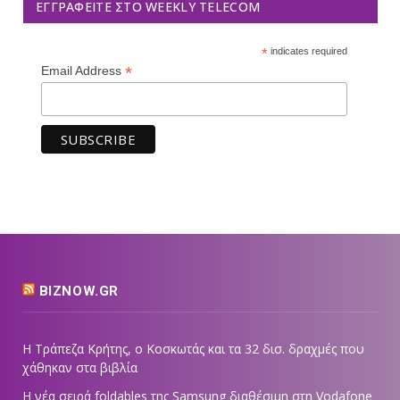
ΕΓΓΡΑΦΕΊΤΕ ΣΤΟ WEEKLY TELECOM
*
indicates required
*
Email Address
BIZNOW.GR
Η Τράπεζα Κρήτης, ο Κοσκωτάς και τα 32 δισ. δραχμές που
χάθηκαν στα βιβλία
Η νέα σειρά foldables της Samsung διαθέσιμη στη Vodafone