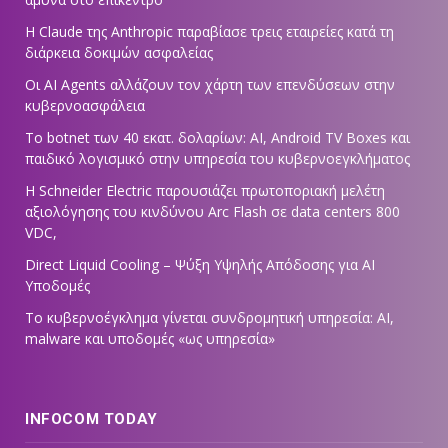
Η Claude της Anthropic παραβίασε τρεις εταιρείες κατά τη
διάρκεια δοκιμών ασφαλείας
Οι AI Agents αλλάζουν τον χάρτη των επενδύσεων στην
κυβερνοασφάλεια
Το botnet των 40 εκατ. δολαρίων: AI, Android TV Boxes και
παιδικό λογισμικό στην υπηρεσία του κυβερνοεγκλήματος
Η Schneider Electric παρουσιάζει πρωτοποριακή μελέτη
αξιολόγησης του κινδύνου Arc Flash σε data centers 800
VDC,
Direct Liquid Cooling – Ψύξη Υψηλής Απόδοσης για AI
Υποδομές
Το κυβερνοέγκλημα γίνεται συνδρομητική υπηρεσία: AI,
malware και υποδομές «ως υπηρεσία»
INFOCOM TODAY