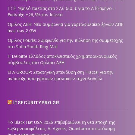
ΠΣΕ: Υψηλό τριετίας στα 27,6 δισ. € για το Α΄ Εξάμηνο –
Εκτίναξη +26,3% τον Ιούνιο
Όμιλος ΔΕΗ: Νέα συμφωνία για χαρτοφυλάκιο έργων ΑΠΕ
άνω των 2 GW
Όμιλος Fourlis: Συμφωνία για την πώληση της συμμετοχής
στο Sofia South Ring Mall
Η Deloitte Ελλάδος αποκλειστικός χρηματοοικονομικός
σύμβουλος του Ομίλου ΔΕΗ
EFA GROUP: Στρατηγική επένδυση στη Fractal για την
ανάπτυξη προηγμένων αμυντικών τεχνολογιών
ITSECURITYPRO.GR
Το Black Hat USA 2026 επιβεβαιώνει τη νέα εποχή της
κυβερνοασφάλειας: AI Agents, Quantum και αυτόνομη
άμυνα στο επίκεντρο