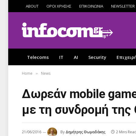
ABOUT
ΟΡΟΙ ΧΡΗΣΗΣ
ΕΠΙΚΟΙΝΩΝΙΑ
NEWSLETTER
Telecoms
IT
AI
Security
Επιχειρ
Home
News
»
Δωρεάν mobile game 
με τη συνδρομή της
21/06/2016
By
Δημήτρης Θωμαδάκης
2 Mins Rea