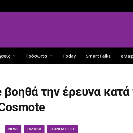
ήσεις
Πρόσωπα
Today
SmartTalks
eMag
βοηθά την έρευνα κατά 
 Cosmote
NEWS
ΕΛΛΆΔΑ
ΤΕΧΝΟΛΟΓΊΕΣ
d