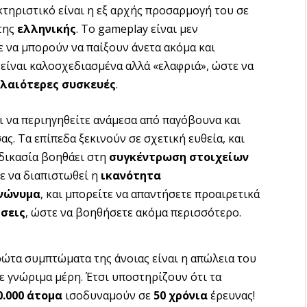
κτηριστικό είναι η εξ αρχής προσαρμογή του σε
της
ελληνικής
. Το gameplay είναι μεν
ε να μπορούν να παίξουν άνετα ακόμα και
 είναι καλοσχεδιασμένα αλλά «ελαφριά», ώστε να
λαιότερες συσκευές
.
ει να περιηγηθείτε ανάμεσα από παγόβουνα και
ς. Τα επίπεδα ξεκινούν σε σχετική ευθεία, και
αδικασία βοηθάει στη
συγκέντρωση στοιχείων
ε να διαπιστωθεί η
ικανότητα
νώνυμα
, και μπορείτε να απαντήσετε προαιρετικά
σεις
, ώστε να βοηθήσετε ακόμα περισσότερο.
ρώτα συμπτώματα της άνοιας είναι η απώλεια του
 γνώριμα μέρη. Έτσι υποστηρίζουν ότι τα
0.000 άτομα
ισοδυναμούν σε
50 χρόνια
έρευνας!