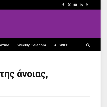
Facebook
X
YouTube
LinkedIn
RSS
(Twitter)
azine
Weekly Telecom
AI.BRIEF
της άνοιας,