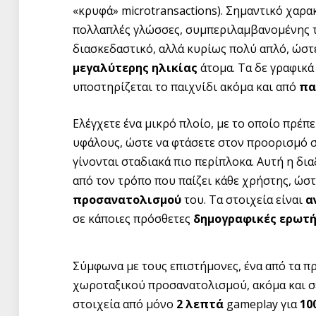
«κρυφά» microtransactions). Σημαντικό χαρα
πολλαπλές γλώσσες, συμπεριλαμβανομένης 
διασκεδαστικό, αλλά κυρίως πολύ απλό, ώστ
μεγαλύτερης ηλικίας
άτομα. Τα δε γραφικά
υποστηρίζεται το παιχνίδι ακόμα και από
πα
Ελέγχετε ένα μικρό πλοίο, με το οποίο πρέπ
υφάλους, ώστε να φτάσετε στον προορισμό σα
γίνονται σταδιακά πιο περίπλοκα. Αυτή η δι
από τον τρόπο που παίζει κάθε χρήστης, ώστ
προσανατολισμού
του. Τα στοιχεία είναι
α
σε κάποιες πρόσθετες
δημογραφικές ερωτή
Σύμφωνα με τους επιστήμονες, ένα από τα π
χωροταξικού προσανατολισμού, ακόμα και σε
στοιχεία από μόνο
2 λεπτά
gameplay για
10