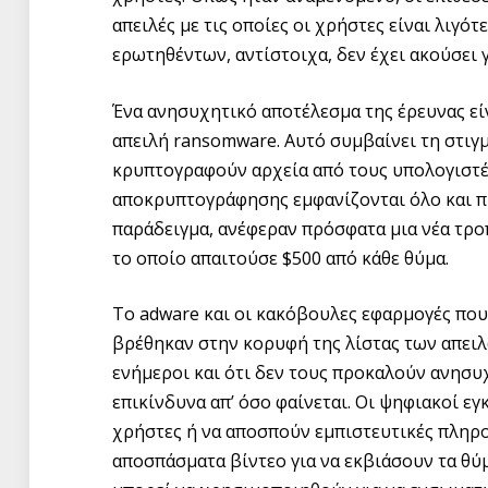
απειλές με τις οποίες οι χρήστες είναι λιγό
ερωτηθέντων, αντίστοιχα, δεν έχει ακούσει γι
Ένα ανησυχητικό αποτέλεσμα της έρευνας είν
απειλή ransomware. Αυτό συμβαίνει τη στι
κρυπτογραφούν αρχεία από τους υπολογιστές 
αποκρυπτογράφησης εμφανίζονται όλο και πιο
παράδειγμα, ανέφεραν πρόσφατα μια νέα τρο
το οποίο απαιτούσε $500 από κάθε θύμα.
Το adware και οι κακόβουλες εφαρμογές πο
βρέθηκαν στην κορυφή της λίστας των απειλώ
ενήμεροι και ότι δεν τους προκαλούν ανησυχ
επικίνδυνα απ’ όσο φαίνεται. Οι ψηφιακοί 
χρήστες ή να αποσπούν εμπιστευτικές πληρ
αποσπάσματα βίντεο για να εκβιάσουν τα θύ