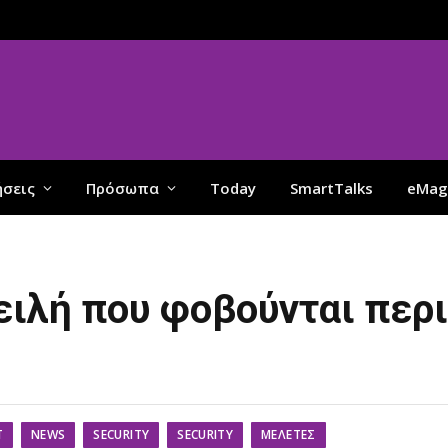
ήσεις
Πρόσωπα
Today
SmartTalks
eMag
ειλή που φοβούνται περ
T
NEWS
SECURITY
SECURITY
ΜΕΛΈΤΕΣ