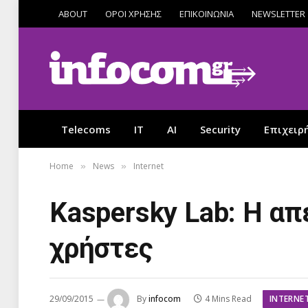
ABOUT
ΟΡΟΙ ΧΡΗΣΗΣ
ΕΠΙΚΟΙΝΩΝΙΑ
NEWSLETTER
Telecoms
IT
AI
Security
Επιχειρ
Home
News
Internet
»
»
Kaspersky Lab: Η απ
χρήστες
INTERNE
29/09/2015
By
infocom
4 Mins Read