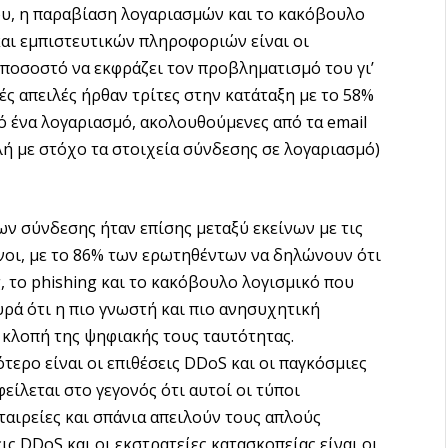
ου, η παραβίαση λογαριασμών και το κακόβουλο
ι εμπιστευτικών πληροφοριών είναι οι
 ποσοστό να εκφράζει τον προβληματισμό του γι’
ές απειλές ήρθαν τρίτες στην κατάταξη με το 58%
ό ένα λογαριασμό, ακολουθούμενες από τα email
ιλή με στόχο τα στοιχεία σύνδεσης σε λογαριασμό)
ων σύνδεσης ήταν επίσης μεταξύ εκείνων με τις
ένοι, με το 86% των ερωτηθέντων να δηλώνουν ότι
g, το phishing και το κακόβουλο λογισμικό που
ρά ότι η πιο γνωστή και πιο ανησυχητική
η κλοπή της ψηφιακής τους ταυτότητας.
τερο είναι οι επιθέσεις DDoS και οι παγκόσμιες
είλεται στο γεγονός ότι αυτοί οι τύποι
αιρείες και σπάνια απειλούν τους απλούς
ις DDoS και οι εκστρατείες κατασκοπείας είναι οι