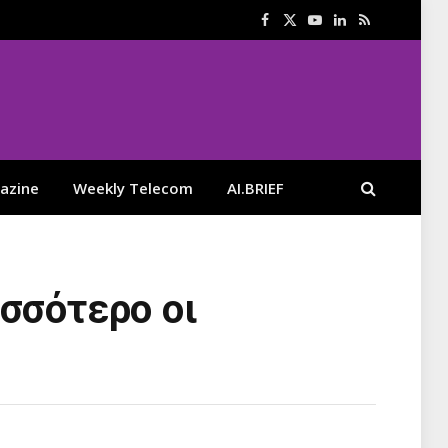
Facebook
X
YouTube
LinkedIn
RSS
(Twitter)
azine
Weekly Telecom
AI.BRIEF
ισσότερο οι