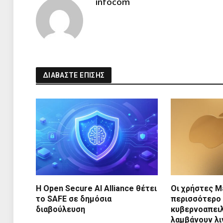
infocom
ΔΙΑΒΑΣΤΕ ΕΠΙΣΗΣ
Η Open Secure AI Alliance θέτει
Οι χρήστες M
το SAFE σε δημόσια
περισσότερο 
διαβούλευση
κυβερνοαπει
λαμβάνουν λι