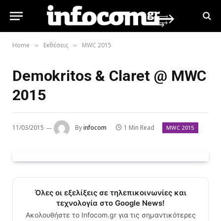
Home
Εκθέσεις
MWC 2015
»
»
Demokritos & Claret @ MWC
2015
11/03/2015
By
infocom
1 Min Read
MWC 2015
Όλες οι εξελίξεις σε τηλεπικοινωνίες και
τεχνολογία στο Google News!
Ακολουθήστε το Infocom.gr για τις σημαντικότερες