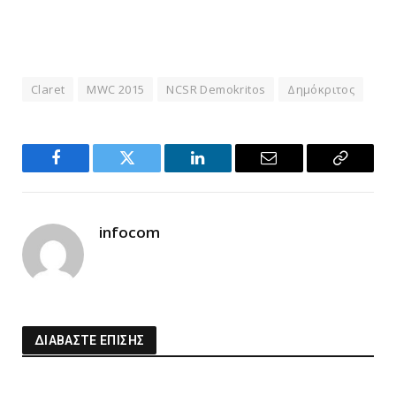
Claret
MWC 2015
NCSR Demokritos
Δημόκριτος
Facebook
Twitter
LinkedIn
Email
Copy
Link
infocom
ΔΙΑΒΑΣΤΕ ΕΠΙΣΗΣ