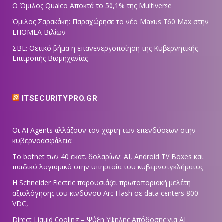
Ο Όμιλος Qualco Αποκτά το 50,1% της Multiverse
Όμιλος Σαρακάκη: Παραχώρησε το νέο Maxus T60 Max στην
ΕΠΟΜΕΑ Βιλίων
ΣΒΕ: Θετικό βήμα η επανενεργοποίηση της Κυβερνητικής
Επιτροπής Βιομηχανίας
ITSECURITYPRO.GR
Οι AI Agents αλλάζουν τον χάρτη των επενδύσεων στην
κυβερνοασφάλεια
Το botnet των 40 εκατ. δολαρίων: AI, Android TV Boxes και
παιδικό λογισμικό στην υπηρεσία του κυβερνοεγκλήματος
Η Schneider Electric παρουσιάζει πρωτοποριακή μελέτη
αξιολόγησης του κινδύνου Arc Flash σε data centers 800
VDC,
Direct Liquid Cooling – Ψύξη Υψηλής Απόδοσης για AI