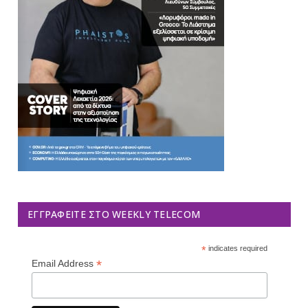
ΕΓΓΡΑΦΕΊΤΕ ΣΤΟ WEEKLY TELECOM
*
indicates required
*
Email Address