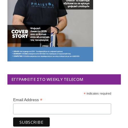
ΕΓΓΡΑΦΕΊΤΕ ΣΤΟ WEEKLY TELECOM
*
indicates required
*
Email Address