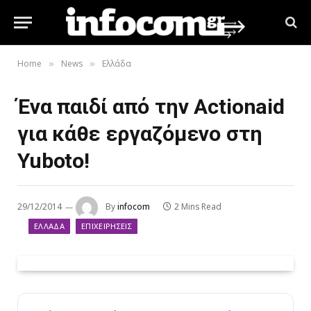
Home
News
Ελλάδα
»
»
Ένα παιδί από την Actionaid
για κάθε εργαζόμενο στη
Yuboto!
29/12/2014
By
infocom
2 Mins Read
ΕΛΛΆΔΑ
ΕΠΙΧΕΙΡΉΣΕΙΣ