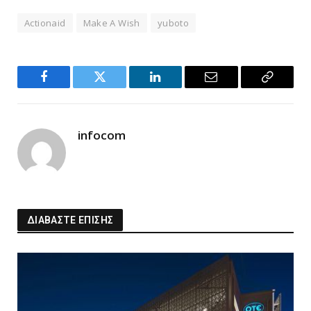
Actionaid
Make A Wish
yuboto
Facebook
Twitter
LinkedIn
Email
Copy
Link
infocom
ΔΙΑΒΑΣΤΕ ΕΠΙΣΗΣ