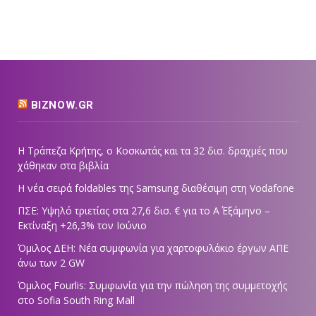
BIZNOW.GR
Η Τράπεζα Κρήτης, ο Κοσκωτάς και τα 32 δισ. δραχμές που
χάθηκαν στα βιβλία
Η νέα σειρά foldables της Samsung διαθέσιμη στη Vodafone
ΠΣΕ: Υψηλό τριετίας στα 27,6 δισ. € για το Α΄ Εξάμηνο –
Εκτίναξη +26,3% τον Ιούνιο
Όμιλος ΔΕΗ: Νέα συμφωνία για χαρτοφυλάκιο έργων ΑΠΕ
άνω των 2 GW
Όμιλος Fourlis: Συμφωνία για την πώληση της συμμετοχής
στο Sofia South Ring Mall