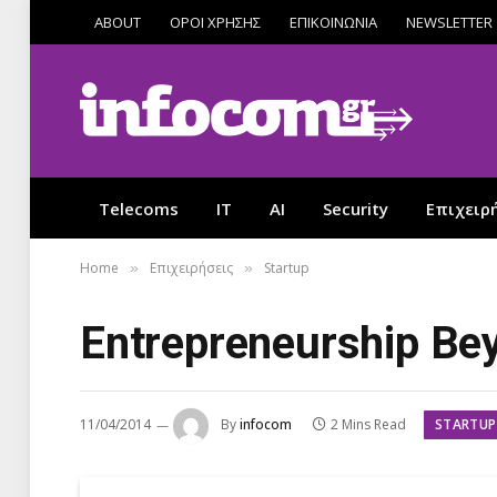
ABOUT
ΟΡΟΙ ΧΡΗΣΗΣ
ΕΠΙΚΟΙΝΩΝΙΑ
NEWSLETTER
Telecoms
IT
AI
Security
Επιχειρ
Home
Επιχειρήσεις
Startup
»
»
Entrepreneurship Bey
STARTUP
11/04/2014
By
infocom
2 Mins Read