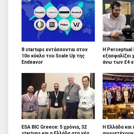
8 startups εντάσσονται στον
Η Perceptual
10ο κύκλο του Scale Up της
εξασφαλίζει
Endeavor
άνω των £4 ε
ESA BIC Greece: 5 χρόνια, 32
Η Ελλάδα και
startups και η Ελλάδα στη νέα
συμμετέχουν