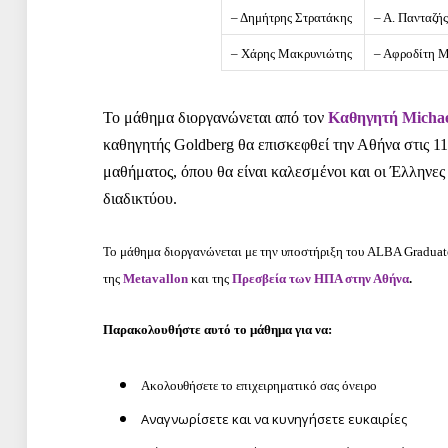
– Δημήτρης Στρατάκης
– Α. Πανταζή
– Χάρης Μακρυνιώτης
– Αφροδίτη 
Το μάθημα διοργανώνεται από τον
Καθηγητή Michae
καθηγητής Goldberg θα επισκεφθεί την Αθήνα στις 11
μαθήματος, όπου θα είναι καλεσμένοι και οι Έλληνε
διαδικτύου.
Το μάθημα διοργανώνεται με την υποστήριξη του ALBA Graduate
της
Metavallon
και της
Πρεσβεία των ΗΠΑ στην Αθήνα
.
Παρακολουθήστε αυτό το μάθημα για να:
Ακολουθήσετε το επιχειρηματικό σας όνειρο
Αναγνωρίσετε και να κυνηγήσετε ευκαιρίες