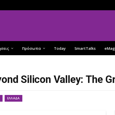
ήσεις
Πρόσωπα
Today
SmartTalks
eMag
ond Silicon Valley: The G
ΕΛΛΆΔΑ