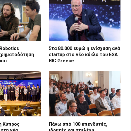
 Robotics
Στα 80.000 ευρώ η ενίσχυση ανά
 χρηματοδότηση
startup στο νέο κύκλο του ESA
κατ.
BIC Greece
 η Κύπρος
Πάνω από 100 επενδυτές,
 στη νέα
ιδρυτές και στελέχη