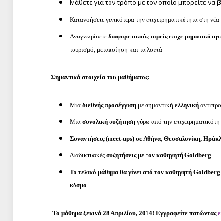
Μάθετε για τον τρόπο με τον οποίο μπορείτε να
β
Κατανοήσετε γενικότερα την επιχειρηματικότητα στη νέα 
Aναγνωρίσετε
διαφορετικούς τομείς επιχειρηματικότητ
τουρισμό, μεταποίηση και τα λοιπά
Σημαντικά στοιχεία του μαθήματος:
Μια
διεθνής προσέγγιση
με σημαντική
ελληνική
αντιπρ
Μια
συνολική συζήτηση
γύρω από την επιχειρηματικότητ
Συναντήσεις (meet-ups) σε Αθήνα, Θεσσαλονίκη, Ηράκλ
Διαδικτυακές
συζητήσεις με τον καθηγητή Goldberg
Το τελικό μάθημα θα γίνει από τον καθηγητή Goldberg 
κόσμο
Το μάθημα ξεκινά 28 Απριλίου, 2014! Εγγραφείτε πατώντας