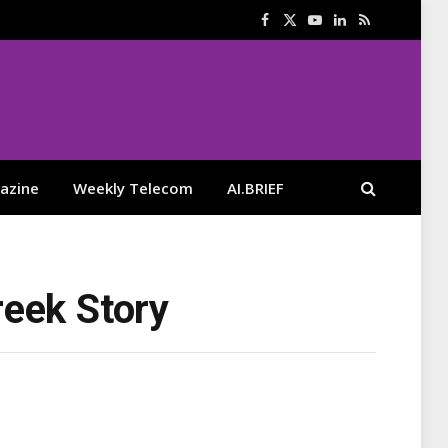
Facebook
X
YouTube
LinkedIn
RSS
(Twitter)
azine
Weekly Telecom
AI.BRIEF
reek Story