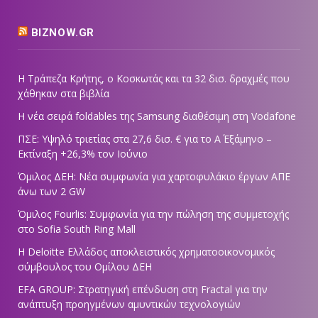
BIZNOW.GR
Η Τράπεζα Κρήτης, ο Κοσκωτάς και τα 32 δισ. δραχμές που
χάθηκαν στα βιβλία
Η νέα σειρά foldables της Samsung διαθέσιμη στη Vodafone
ΠΣΕ: Υψηλό τριετίας στα 27,6 δισ. € για το Α΄ Εξάμηνο –
Εκτίναξη +26,3% τον Ιούνιο
Όμιλος ΔΕΗ: Νέα συμφωνία για χαρτοφυλάκιο έργων ΑΠΕ
άνω των 2 GW
Όμιλος Fourlis: Συμφωνία για την πώληση της συμμετοχής
στο Sofia South Ring Mall
Η Deloitte Ελλάδος αποκλειστικός χρηματοοικονομικός
σύμβουλος του Ομίλου ΔΕΗ
EFA GROUP: Στρατηγική επένδυση στη Fractal για την
ανάπτυξη προηγμένων αμυντικών τεχνολογιών