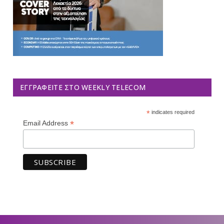
ΕΓΓΡΑΦΕΊΤΕ ΣΤΟ WEEKLY TELECOM
*
indicates required
*
Email Address