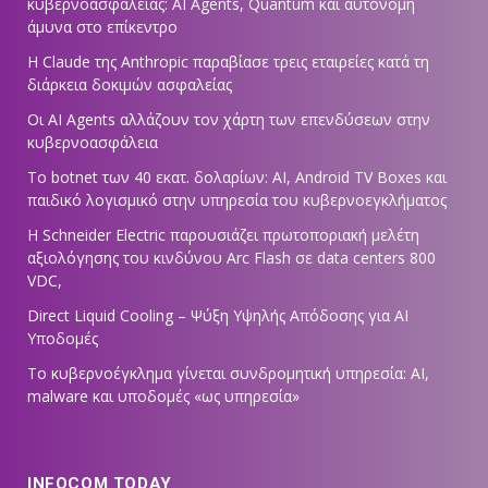
κυβερνοασφάλειας: AI Agents, Quantum και αυτόνομη
άμυνα στο επίκεντρο
Η Claude της Anthropic παραβίασε τρεις εταιρείες κατά τη
διάρκεια δοκιμών ασφαλείας
Οι AI Agents αλλάζουν τον χάρτη των επενδύσεων στην
κυβερνοασφάλεια
Το botnet των 40 εκατ. δολαρίων: AI, Android TV Boxes και
παιδικό λογισμικό στην υπηρεσία του κυβερνοεγκλήματος
Η Schneider Electric παρουσιάζει πρωτοποριακή μελέτη
αξιολόγησης του κινδύνου Arc Flash σε data centers 800
VDC,
Direct Liquid Cooling – Ψύξη Υψηλής Απόδοσης για AI
Υποδομές
Το κυβερνοέγκλημα γίνεται συνδρομητική υπηρεσία: AI,
malware και υποδομές «ως υπηρεσία»
INFOCOM TODAY