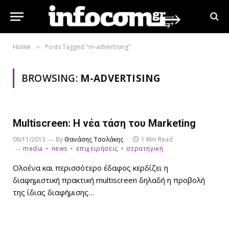
Home
Posts Tagged "m-advertising"
»
BROWSING:
M-ADVERTISING
Multiscreen: Η νέα τάση του Marketing
06/11/2013
By
Θανάσης Τσολάκης
1 Min Read
media
news
επιχειρήσεις
στρατηγική
Ολοένα και περισσότερο έδαφος κερδίζει η
διαφημιστική πρακτική multiscreen δηλαδή η προβολή
της ίδιας διαφήμισης…