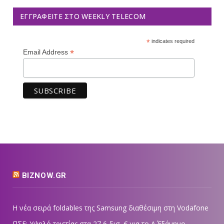
ΕΓΓΡΑΦΕΊΤΕ ΣΤΟ WEEKLY TELECOM
*
indicates required
*
Email Address
BIZNOW.GR
Η νέα σειρά foldables της Samsung διαθέσιμη στη Vodafone
ΠΣΕ: Υψηλό τριετίας στα 27,6 δισ. € για το Α΄ Εξάμηνο –