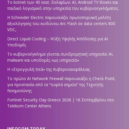
Το botnet των 40 εκατ. δολαρίων: AI, Android TV Boxes και
παιδικό λογισμικό στην υπηρεσία του κυβερνοεγκλήματος
Η Schneider Electric παρουσιάζει πρωτοποριακή μελέτη
αξιολόγησης του κινδύνου Arc Flash σε data centers 800
VDC,
Direct Liquid Cooling – Ψύξη Υψηλής Απόδοσης για AI
Υποδομές
Το κυβερνοέγκλημα γίνεται συνδρομητική υπηρεσία: AI,
malware και υποδομές «ως υπηρεσία»
Η «Στρογγυλή Θεά» της Κυβερνοασφάλειας
Tο πρώτο AI Network Firewall παρουσιάζει η Check Point,
για προστασία από τα “τυφλά σημεία” της Τεχνητής
Νοημοσύνης
Fortinet Security Day Greece 2026 | 16 Σεπτεμβρίου στο
Telekom Center Athens