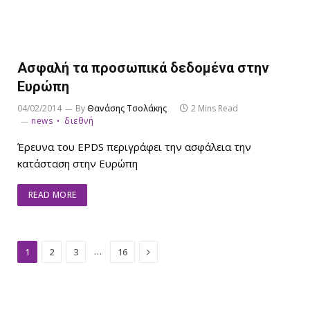
Ασφαλή τα προσωπικά δεδομένα στην
Ευρώπη
04/02/2014
By
Θανάσης Τσολάκης
2 Mins Read
news
διεθνή
Έρευνα του EPDS περιγράφει την ασφάλεια την
κατάσταση στην Ευρώπη
READ MORE
Next
…
1
2
3
16