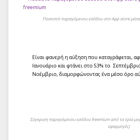
Ποσοστό παραγόμενου εσόδου στο App store μέσα
Είναι φανερή η αύξηση που καταγράφεται, αφ
Ιανουάριο και φτάνει στο 53% το Σεπτέμβρι
Νοέμβριο, διαμορφώνοντας ένα μέσο όρο αύ
Σύγκριση παραγόμενου εσόδου freemium από τα τρία μεγα
εφαρμογές)