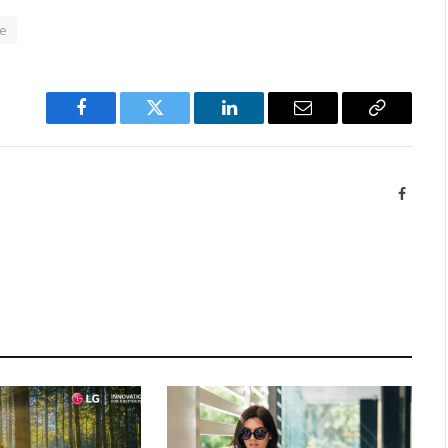
e
Facebook
Twitter
LinkedIn
Email
Copy
Link
Facebo