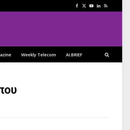
Facebook
X
YouTube
LinkedIn
RSS
(Twitter)
azine
Weekly Telecom
AI.BRIEF
που