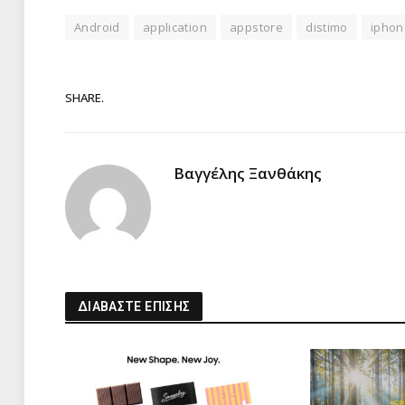
Android
application
appstore
distimo
iphon
SHARE.
Βαγγέλης Ξανθάκης
ΔΙΑΒΑΣΤΕ ΕΠΙΣΗΣ