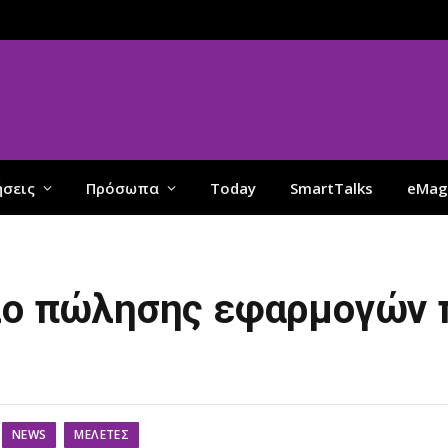
ήσεις
Πρόσωπα
Today
SmartTalks
eMag
έλο πώλησης εφαρμογών 
NEWS
ΜΕΛΈΤΕΣ