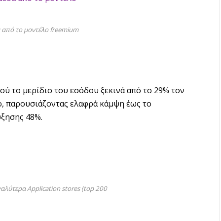
 από το μοντέλο freemium
ού το μερίδιο του εσόδου ξεκινά από το 29% τον
ο, παρουσιάζοντας ελαφρά κάμψη έως το
ξησης 48%.
λύτερα Application stores (top 200