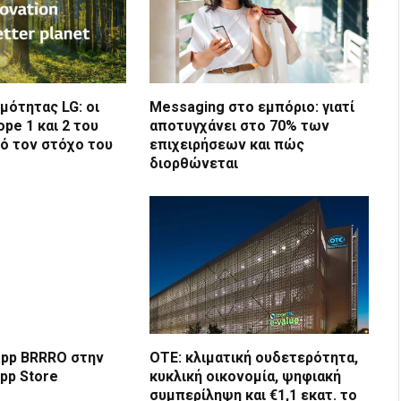
μότητας LG: οι
Messaging στο εμπόριο: γιατί
pe 1 και 2 του
αποτυγχάνει στο 70% των
ό τον στόχο του
επιχειρήσεων και πώς
διορθώνεται
app BRRRO στην
ΟΤΕ: κλιματική ουδετερότητα,
pp Store
κυκλική οικονομία, ψηφιακή
συμπερίληψη και €1,1 εκατ. το