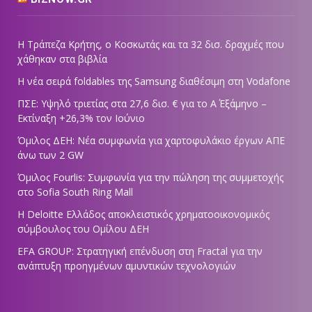
Η Τράπεζα Κρήτης, ο Κοσκωτάς και τα 32 δισ. δραχμές που
χάθηκαν στα βιβλία
Η νέα σειρά foldables της Samsung διαθέσιμη στη Vodafone
ΠΣΕ: Υψηλό τριετίας στα 27,6 δισ. € για το Α΄ Εξάμηνο –
Εκτίναξη +26,3% τον Ιούνιο
Όμιλος ΔΕΗ: Νέα συμφωνία για χαρτοφυλάκιο έργων ΑΠΕ
άνω των 2 GW
Όμιλος Fourlis: Συμφωνία για την πώληση της συμμετοχής
στο Sofia South Ring Mall
Η Deloitte Ελλάδος αποκλειστικός χρηματοοικονομικός
σύμβουλος του Ομίλου ΔΕΗ
EFA GROUP: Στρατηγική επένδυση στη Fractal για την
ανάπτυξη προηγμένων αμυντικών τεχνολογιών