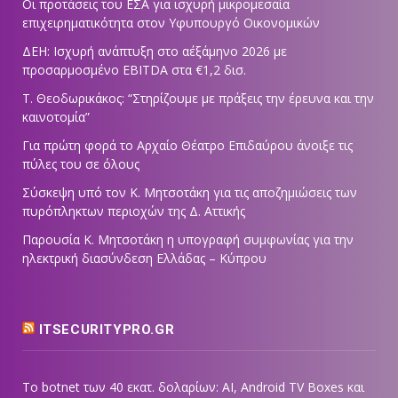
Οι προτάσεις του ΕΣΑ για ισχυρή μικρομεσαία
επιχειρηματικότητα στον Υφυπουργό Οικονομικών
ΔΕΗ: Ισχυρή ανάπτυξη στο α΄εξάμηνο 2026 με
προσαρμοσμένο EBITDA στα €1,2 δισ.
Τ. Θεοδωρικάκος: “Στηρίζουμε με πράξεις την έρευνα και την
καινοτομία”
Για πρώτη φορά το Αρχαίο Θέατρο Επιδαύρου άνοιξε τις
πύλες του σε όλους
Σύσκεψη υπό τον Κ. Μητσοτάκη για τις αποζημιώσεις των
πυρόπληκτων περιοχών της Δ. Αττικής
Παρουσία Κ. Μητσοτάκη η υπογραφή συμφωνίας για την
ηλεκτρική διασύνδεση Ελλάδας – Κύπρου
ITSECURITYPRO.GR
Το botnet των 40 εκατ. δολαρίων: AI, Android TV Boxes και