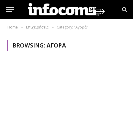
Home
Επιχειρήσεις
Category: "Αγορά"
»
»
BROWSING:
ΑΓΟΡΆ