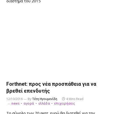
διάστημα του 2015
Forthnet: προς νέα προσπάθεια για να
βρεθεί επενδυτής
12/10/2016
By
Τέτη Ηγουμενίδη
4 Mins Read
news
αγορά
ελλάδα
επιχειρήσεις
Το σύνολο των 70 εκατ. ευρώ θα διατεθεί για την