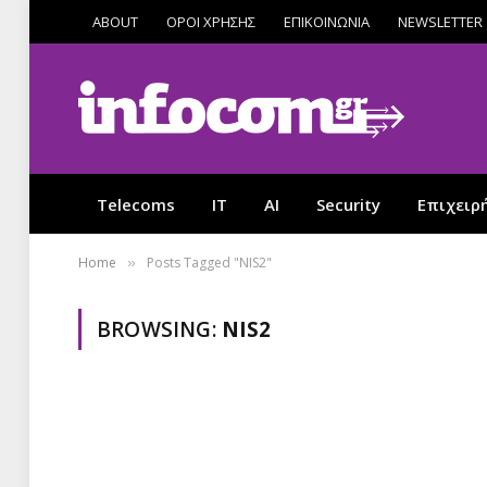
ABOUT
ΟΡΟΙ ΧΡΗΣΗΣ
ΕΠΙΚΟΙΝΩΝΙΑ
NEWSLETTER
Telecoms
IT
AI
Security
Επιχειρ
Home
Posts Tagged "NIS2"
»
BROWSING:
NIS2