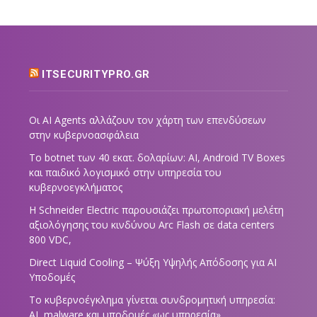
ITSECURITYPRO.GR
Οι AI Agents αλλάζουν τον χάρτη των επενδύσεων
στην κυβερνοασφάλεια
Το botnet των 40 εκατ. δολαρίων: AI, Android TV Boxes
και παιδικό λογισμικό στην υπηρεσία του
κυβερνοεγκλήματος
Η Schneider Electric παρουσιάζει πρωτοποριακή μελέτη
αξιολόγησης του κινδύνου Arc Flash σε data centers
800 VDC,
Direct Liquid Cooling – Ψύξη Υψηλής Απόδοσης για AI
Υποδομές
Το κυβερνοέγκλημα γίνεται συνδρομητική υπηρεσία:
AI, malware και υποδομές «ως υπηρεσία»