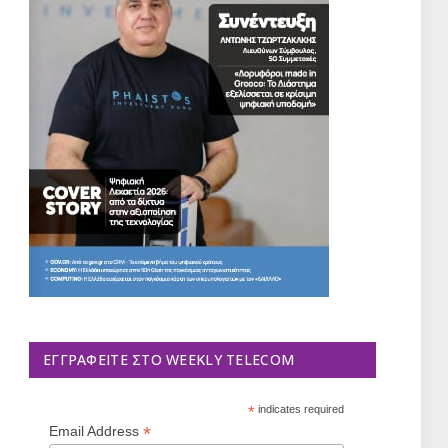
ΕΓΓΡΑΦΕΊΤΕ ΣΤΟ WEEKLY TELECOM
*
indicates required
*
Email Address