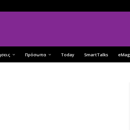
ήσεις
Πρόσωπα
Today
SmartTalks
eMag