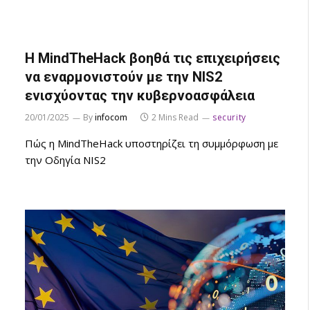
Η MindTheHack βοηθά τις επιχειρήσεις
να εναρμονιστούν με την NIS2
ενισχύοντας την κυβερνοασφάλεια
20/01/2025
By
infocom
2 Mins Read
security
Πώς η MindTheHack υποστηρίζει τη συμμόρφωση με
την Οδηγία NIS2