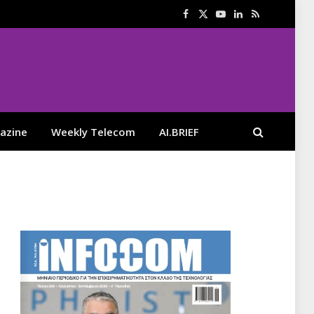
Facebook
X
YouTube
LinkedIn
RSS
(Twitter)
azine
Weekly Telecom
AI.BRIEF