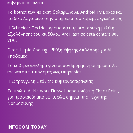
κυβερνοασφάλεια
Το botnet των 40 εκατ. δολαρίων: AI, Android TV Boxes και
παιδικό λογισμικό στην υπηρεσία του κυβερνοεγκλήματος
Η Schneider Electric παρουσιάζει πρωτοποριακή μελέτη
αξιολόγησης του κινδύνου Arc Flash σε data centers 800
VDC,
Direct Liquid Cooling – Ψύξη Υψηλής Απόδοσης για AI
Υποδομές
Το κυβερνοέγκλημα γίνεται συνδρομητική υπηρεσία: AI,
malware και υποδομές «ως υπηρεσία»
Η «Στρογγυλή Θεά» της Κυβερνοασφάλειας
Tο πρώτο AI Network Firewall παρουσιάζει η Check Point,
για προστασία από τα “τυφλά σημεία” της Τεχνητής
Νοημοσύνης
INFOCOM TODAY