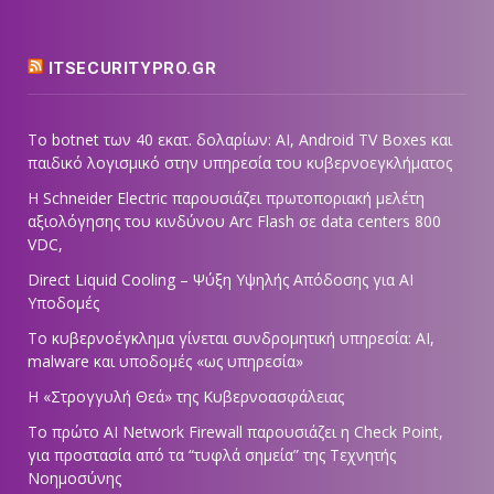
ITSECURITYPRO.GR
Το botnet των 40 εκατ. δολαρίων: AI, Android TV Boxes και
παιδικό λογισμικό στην υπηρεσία του κυβερνοεγκλήματος
Η Schneider Electric παρουσιάζει πρωτοποριακή μελέτη
αξιολόγησης του κινδύνου Arc Flash σε data centers 800
VDC,
Direct Liquid Cooling – Ψύξη Υψηλής Απόδοσης για AI
Υποδομές
Το κυβερνοέγκλημα γίνεται συνδρομητική υπηρεσία: AI,
malware και υποδομές «ως υπηρεσία»
Η «Στρογγυλή Θεά» της Κυβερνοασφάλειας
Tο πρώτο AI Network Firewall παρουσιάζει η Check Point,
για προστασία από τα “τυφλά σημεία” της Τεχνητής
Νοημοσύνης