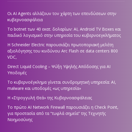
Οι AI Agents αλλάζουν τον χάρτη των επενδύσεων στην
κυβερνοασφάλεια
Το botnet των 40 εκατ. δολαρίων: AI, Android TV Boxes και
παιδικό λογισμικό στην υπηρεσία του κυβερνοεγκλήματος
Η Schneider Electric παρουσιάζει πρωτοποριακή μελέτη
αξιολόγησης του κινδύνου Arc Flash σε data centers 800
VDC,
Direct Liquid Cooling – Ψύξη Υψηλής Απόδοσης για AI
Υποδομές
Το κυβερνοέγκλημα γίνεται συνδρομητική υπηρεσία: AI,
malware και υποδομές «ως υπηρεσία»
Η «Στρογγυλή Θεά» της Κυβερνοασφάλειας
Tο πρώτο AI Network Firewall παρουσιάζει η Check Point,
για προστασία από τα “τυφλά σημεία” της Τεχνητής
Νοημοσύνης