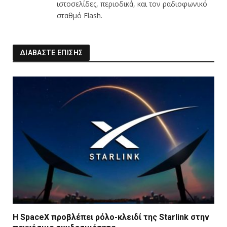
ιστοσελίδες, περιοδικά, και τον ραδιοφωνικό
σταθμό Flash.
ΔΙΑΒΑΣΤΕ ΕΠΙΣΗΣ
Η SpaceX προβλέπει ρόλο-κλειδί της Starlink στην