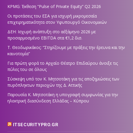
KPMG: Έκθεση “Pulse of Private Equity” Q2 2026
Οι προτάσεις του ΕΣΑ για ισχυρή μικρομεσαία
επιχειρηματικότητα στον Υφυπουργό Οικονομικών
ΔΕΗ: Ισχυρή ανάπτυξη στο α΄εξάμηνο 2026 με
προσαρμοσμένο EBITDA στα €1,2 δισ.
Τ. Θεοδωρικάκος: “Στηρίζουμε με πράξεις την έρευνα και την
καινοτομία”
Για πρώτη φορά το Αρχαίο Θέατρο Επιδαύρου άνοιξε τις
πύλες του σε όλους
Σύσκεψη υπό τον Κ. Μητσοτάκη για τις αποζημιώσεις των
πυρόπληκτων περιοχών της Δ. Αττικής
Παρουσία Κ. Μητσοτάκη η υπογραφή συμφωνίας για την
ηλεκτρική διασύνδεση Ελλάδας – Κύπρου
ITSECURITYPRO.GR