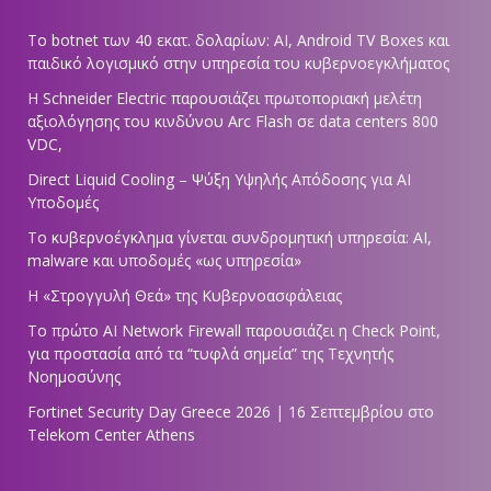
Το botnet των 40 εκατ. δολαρίων: AI, Android TV Boxes και
παιδικό λογισμικό στην υπηρεσία του κυβερνοεγκλήματος
Η Schneider Electric παρουσιάζει πρωτοποριακή μελέτη
αξιολόγησης του κινδύνου Arc Flash σε data centers 800
VDC,
Direct Liquid Cooling – Ψύξη Υψηλής Απόδοσης για AI
Υποδομές
Το κυβερνοέγκλημα γίνεται συνδρομητική υπηρεσία: AI,
malware και υποδομές «ως υπηρεσία»
Η «Στρογγυλή Θεά» της Κυβερνοασφάλειας
Tο πρώτο AI Network Firewall παρουσιάζει η Check Point,
για προστασία από τα “τυφλά σημεία” της Τεχνητής
Νοημοσύνης
Fortinet Security Day Greece 2026 | 16 Σεπτεμβρίου στο
Telekom Center Athens