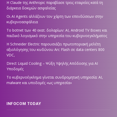
Η Claude της Anthropic παραβίασε τρεις εταιρείες κατά τη
διάρκεια δοκιμών ασφαλείας
Οι AI Agents αλλάζουν τον χάρτη των επενδύσεων στην
κυβερνοασφάλεια
Το botnet των 40 εκατ. δολαρίων: AI, Android TV Boxes και
παιδικό λογισμικό στην υπηρεσία του κυβερνοεγκλήματος
Η Schneider Electric παρουσιάζει πρωτοποριακή μελέτη
αξιολόγησης του κινδύνου Arc Flash σε data centers 800
VDC,
Direct Liquid Cooling – Ψύξη Υψηλής Απόδοσης για AI
Υποδομές
Το κυβερνοέγκλημα γίνεται συνδρομητική υπηρεσία: AI,
malware και υποδομές «ως υπηρεσία»
INFOCOM TODAY