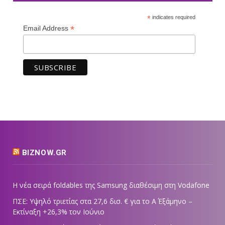
*
indicates required
*
Email Address
BIZNOW.GR
Η νέα σειρά foldables της Samsung διαθέσιμη στη Vodafone
ΠΣΕ: Υψηλό τριετίας στα 27,6 δισ. € για το Α΄ Εξάμηνο –
Εκτίναξη +26,3% τον Ιούνιο