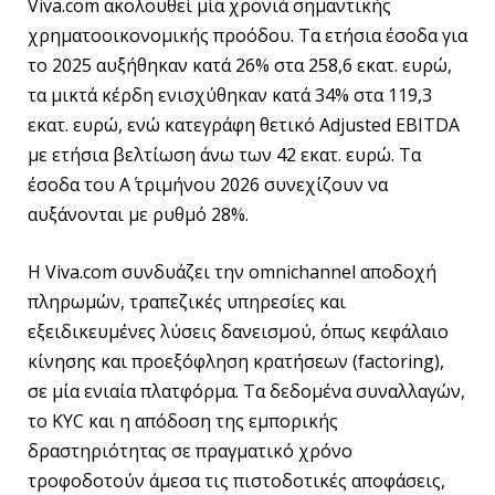
Viva.com ακολουθεί μία χρονιά σημαντικής
χρηματοοικονομικής προόδου. Τα ετήσια έσοδα για
το 2025 αυξήθηκαν κατά 26% στα 258,6 εκατ. ευρώ,
τα μικτά κέρδη ενισχύθηκαν κατά 34% στα 119,3
εκατ. ευρώ, ενώ κατεγράφη θετικό Adjusted EBITDA
με ετήσια βελτίωση άνω των 42 εκατ. ευρώ. Τα
έσοδα του Α΄ τριμήνου 2026 συνεχίζουν να
αυξάνονται με ρυθμό 28%.
Η Viva.com συνδυάζει την omnichannel αποδοχή
πληρωμών, τραπεζικές υπηρεσίες και
εξειδικευμένες λύσεις δανεισμού, όπως κεφάλαιο
κίνησης και προεξόφληση κρατήσεων (factoring),
σε μία ενιαία πλατφόρμα. Τα δεδομένα συναλλαγών,
το KYC και η απόδοση της εμπορικής
δραστηριότητας σε πραγματικό χρόνο
τροφοδοτούν άμεσα τις πιστοδοτικές αποφάσεις,