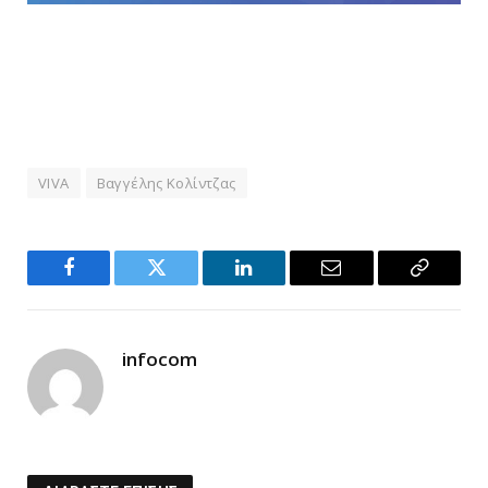
VIVA
Βαγγέλης Κολίντζας
Facebook
Twitter
LinkedIn
Email
Copy
Link
infocom