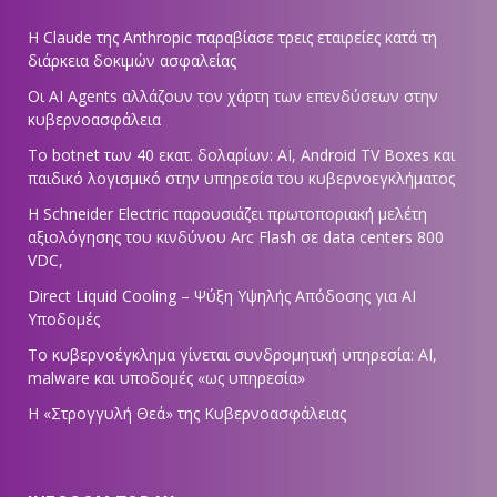
Η Claude της Anthropic παραβίασε τρεις εταιρείες κατά τη
διάρκεια δοκιμών ασφαλείας
Οι AI Agents αλλάζουν τον χάρτη των επενδύσεων στην
κυβερνοασφάλεια
Το botnet των 40 εκατ. δολαρίων: AI, Android TV Boxes και
παιδικό λογισμικό στην υπηρεσία του κυβερνοεγκλήματος
Η Schneider Electric παρουσιάζει πρωτοποριακή μελέτη
αξιολόγησης του κινδύνου Arc Flash σε data centers 800
VDC,
Direct Liquid Cooling – Ψύξη Υψηλής Απόδοσης για AI
Υποδομές
Το κυβερνοέγκλημα γίνεται συνδρομητική υπηρεσία: AI,
malware και υποδομές «ως υπηρεσία»
Η «Στρογγυλή Θεά» της Κυβερνοασφάλειας