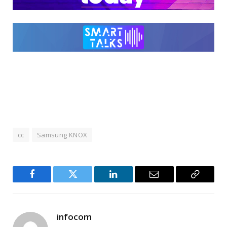
cc
Samsung KNOX
Facebook
Twitter
LinkedIn
Email
Copy
Link
infocom