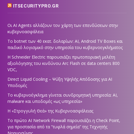
ITSECURITYPRO.GR
Οι AI Agents αλλάζουν τον χάρτη των επενδύσεων στην
κυβερνοασφάλεια
Το botnet των 40 εκατ. δολαρίων: AI, Android TV Boxes και
παιδικό λογισμικό στην υπηρεσία του κυβερνοεγκλήματος
Η Schneider Electric παρουσιάζει πρωτοποριακή μελέτη
αξιολόγησης του κινδύνου Arc Flash σε data centers 800
VDC,
Direct Liquid Cooling – Ψύξη Υψηλής Απόδοσης για AI
Υποδομές
Το κυβερνοέγκλημα γίνεται συνδρομητική υπηρεσία: AI,
malware και υποδομές «ως υπηρεσία»
Η «Στρογγυλή Θεά» της Κυβερνοασφάλειας
Tο πρώτο AI Network Firewall παρουσιάζει η Check Point,
για προστασία από τα “τυφλά σημεία” της Τεχνητής
Νοημοσύνης