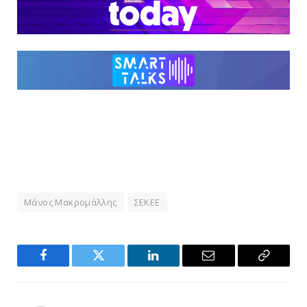
Μάνος Μακρομάλλης
ΣΕΚΕΕ
Facebook
Twitter
LinkedIn
Email
Copy
Link