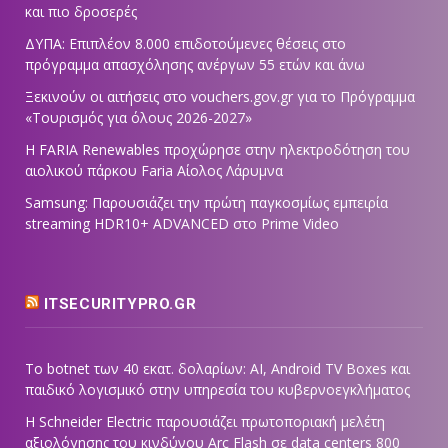
και πιο δροσερές
ΔΥΠΑ: Επιπλέον 8.000 επιδοτούμενες θέσεις στο
πρόγραμμα απασχόλησης ανέργων 55 ετών και άνω
Ξεκινούν οι αιτήσεις στο vouchers.gov.gr για το Πρόγραμμα
«Τουρισμός για όλους 2026-2027»
Η FARIA Renewables προχώρησε στην ηλεκτροδότηση του
αιολικού πάρκου Faria Αίολος Λάρυμνα
Samsung: Παρουσιάζει την πρώτη παγκοσμίως εμπειρία
streaming HDR10+ ADVANCED στο Prime Video
ITSECURITYPRO.GR
Το botnet των 40 εκατ. δολαρίων: AI, Android TV Boxes και
παιδικό λογισμικό στην υπηρεσία του κυβερνοεγκλήματος
Η Schneider Electric παρουσιάζει πρωτοποριακή μελέτη
αξιολόγησης του κινδύνου Arc Flash σε data centers 800