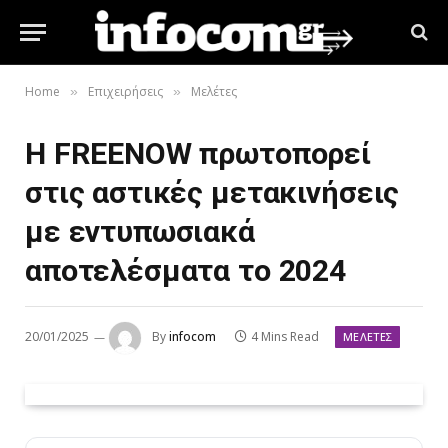
Home
Επιχειρήσεις
Μελέτες
»
»
Η FREENOW πρωτοπορεί
στις αστικές μετακινήσεις
με εντυπωσιακά
αποτελέσματα το 2024
20/01/2025
By
infocom
4 Mins Read
ΜΕΛΈΤΕΣ