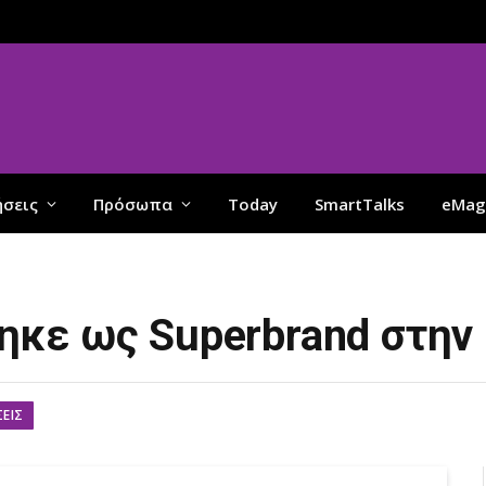
ήσεις
Πρόσωπα
Today
SmartTalks
eMag
κε ως Superbrand στην
ΣΕΙΣ