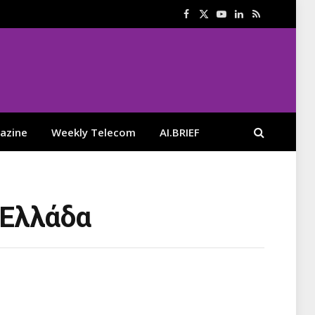
Facebook
X
YouTube
LinkedIn
RSS
(Twitter)
azine
Weekly Telecom
AI.BRIEF
 Ελλάδα