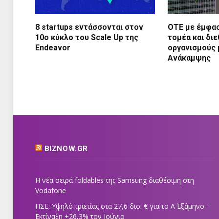
8 startups εντάσσονται στον
ΟΤΕ με έμφασ
10ο κύκλο του Scale Up της
τομέα και διε
Endeavor
οργανισμούς 
Ανάκαμψης
BIZNOW.GR
Η νέα σειρά foldables της Samsung διαθέσιμη στη
Vodafone
ΠΣΕ: Υψηλό τριετίας στα 27,6 δισ. € για το Α΄ Εξάμηνο –
Εκτίναξη +26,3% τον Ιούνιο