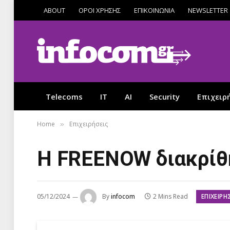
ABOUT
ΟΡΟΙ ΧΡΗΣΗΣ
ΕΠΙΚΟΙΝΩΝΙΑ
NEWSLETTER
Telecoms
IT
AI
Security
Επιχειρ
Home
Επιχειρήσεις
»
Η FREENOW διακρίθη
ΕΠΙΧΕΙΡΉ
05/12/2024
By
infocom
2 Mins Read