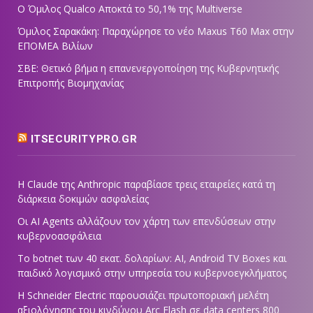
Ο Όμιλος Qualco Αποκτά το 50,1% της Multiverse
Όμιλος Σαρακάκη: Παραχώρησε το νέο Maxus T60 Max στην
ΕΠΟΜΕΑ Βιλίων
ΣΒΕ: Θετικό βήμα η επανενεργοποίηση της Κυβερνητικής
Επιτροπής Βιομηχανίας
ITSECURITYPRO.GR
Η Claude της Anthropic παραβίασε τρεις εταιρείες κατά τη
διάρκεια δοκιμών ασφαλείας
Οι AI Agents αλλάζουν τον χάρτη των επενδύσεων στην
κυβερνοασφάλεια
Το botnet των 40 εκατ. δολαρίων: AI, Android TV Boxes και
παιδικό λογισμικό στην υπηρεσία του κυβερνοεγκλήματος
Η Schneider Electric παρουσιάζει πρωτοποριακή μελέτη
αξιολόγησης του κινδύνου Arc Flash σε data centers 800