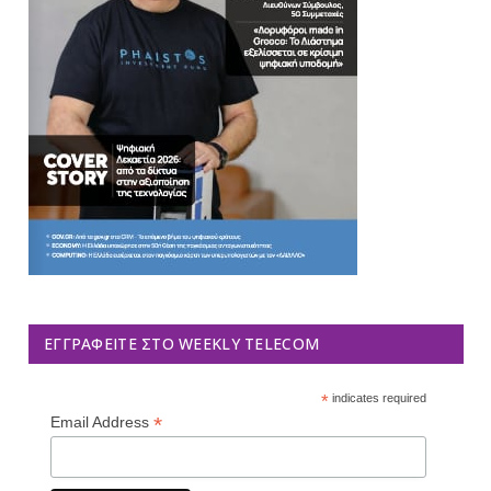
ΕΓΓΡΑΦΕΊΤΕ ΣΤΟ WEEKLY TELECOM
*
indicates required
*
Email Address