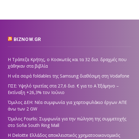
BIZNOW.GR
Η Τράπεζα Κρήτης, ο Κοσκωτάς και τα 32 δισ. δραχμές που
χάθηκαν στα βιβλία
Η νέα σειρά foldables της Samsung διαθέσιμη στη Vodafone
ΠΣΕ: Υψηλό τριετίας στα 27,6 δισ. € για το Α΄ Εξάμηνο –
Εκτίναξη +26,3% τον Ιούνιο
Όμιλος ΔΕΗ: Νέα συμφωνία για χαρτοφυλάκιο έργων ΑΠΕ
άνω των 2 GW
Όμιλος Fourlis: Συμφωνία για την πώληση της συμμετοχής
στο Sofia South Ring Mall
Η Deloitte Ελλάδος αποκλειστικός χρηματοοικονομικός