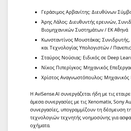
Γεράσιμος Αρβανίτης: Διευθύνων Σύμβ
Άρης Λάλος: Διευθυντής ερευνών, Συνι
Βιομηχανικών Συστημάτων / ΕΚ Αθηνά
Κωνσταντίνος Μουστάκας: Συνιδρυτής
και Τεχνολογίας Υπολογιστών / Πανεπ
Σταύρος Νούσιας: Ειδικός σε Deep Lear
Νίκος Πιπερίγκος: Μηχανικός Επεξεργ
Χρίστος Αναγνωστόπουλος: Μηχανικός
Η AviSense.AI συνεργάζεται ήδη με τις εταιρε
άμεσα συνεργασίες με τις Xenomatix, Sony Aut
συνεργασίες, υπογραμμίζουν τη δέσμευση τη
τεχνολογιών τεχνητής νοημοσύνης για ασφα
οχήματα.