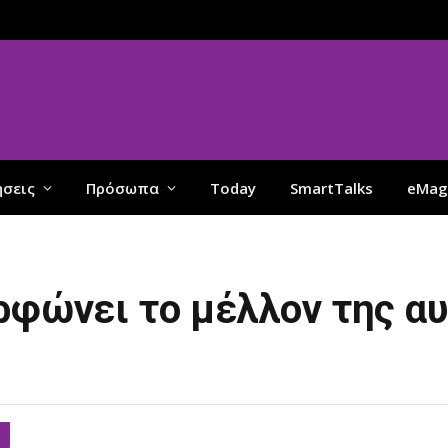
ήσεις
Πρόσωπα
Today
SmartTalks
eMag
ορφώνει το μέλλον της α