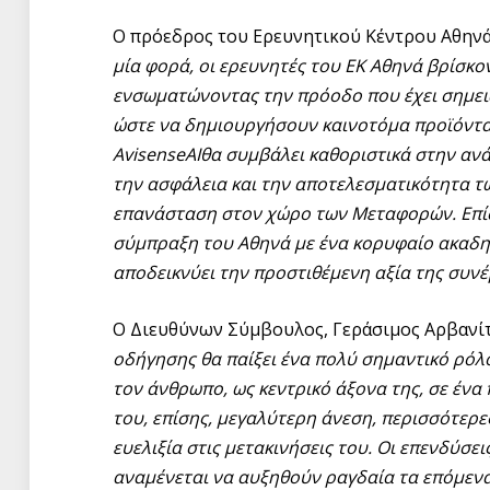
Ο πρόεδρος του Ερευνητικού Κέντρου Αθηνά,
μία φορά, οι ερευνητές του ΕΚ Αθηνά βρίσκο
ενσωματώνοντας την πρόοδο που έχει σημειω
ώστε να δημιουργήσουν καινοτόμα προϊόντα γ
AvisenseAIθα συμβάλει καθοριστικά στην αν
την ασφάλεια και την αποτελεσματικότητα τω
επανάσταση στον χώρο των Μεταφορών. Επίσ
σύμπραξη του Αθηνά με ένα κορυφαίο ακαδη
αποδεικνύει την προστιθέμενη αξία της συνέ
Ο Διευθύνων Σύμβουλος, Γεράσιμος Αρβανίτ
οδήγησης θα παίξει ένα πολύ σημαντικό ρόλ
τον άνθρωπο, ως κεντρικό άξονα της, σε έν
του, επίσης, μεγαλύτερη άνεση, περισσότερε
ευελιξία στις μετακινήσεις του. Οι επενδύσε
αναμένεται να αυξηθούν ραγδαία τα επόμεν