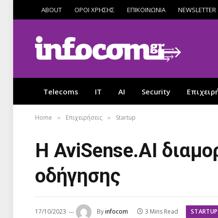
ABOUT
ΟΡΟΙ ΧΡΗΣΗΣ
ΕΠΙΚΟΙΝΩΝΙΑ
NEWSLETTER
Telecoms
IT
AI
Security
Επιχειρ
Home
Επιχειρήσεις
Startup
»
»
Η AviSense.AI διαμ
οδήγησης
STARTUP
17/10/2023
By
infocom
3 Mins Read