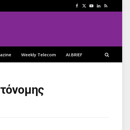
Facebook
X
YouTube
LinkedIn
RSS
(Twitter)
azine
Weekly Telecom
AI.BRIEF
υτόνομης