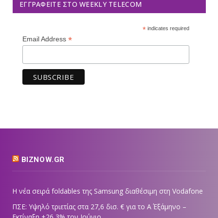
ΕΓΓΡΑΦΕΊΤΕ ΣΤΟ WEEKLY TELECOM
*
indicates required
*
Email Address
BIZNOW.GR
Η νέα σειρά foldables της Samsung διαθέσιμη στη Vodafone
ΠΣΕ: Υψηλό τριετίας στα 27,6 δισ. € για το Α΄ Εξάμηνο –
Εκτίναξη +26,3% τον Ιούνιο