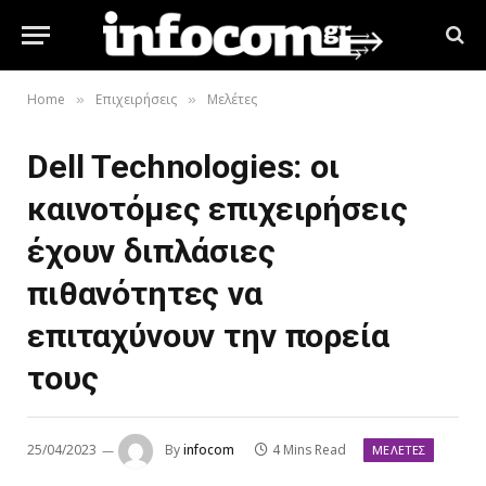
Home
Επιχειρήσεις
Μελέτες
»
»
Dell Technologies: οι
καινοτόμες επιχειρήσεις
έχουν διπλάσιες
πιθανότητες να
επιταχύνουν την πορεία
τους
25/04/2023
By
infocom
4 Mins Read
ΜΕΛΈΤΕΣ