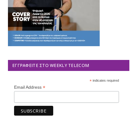
ΕΓΓΡΑΦΕΊΤΕ ΣΤΟ WEEKLY TELECOM
*
indicates required
*
Email Address