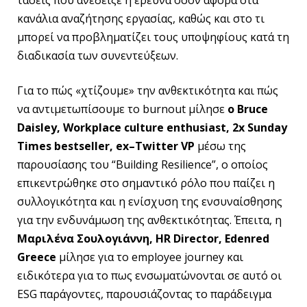
κανάλια αναζήτησης εργασίας, καθώς και στο τι
μπορεί να προβληματίζει τους υποψηφίους κατά τη
διαδικασία των συνεντεύξεων.
Για το πώς «χτίζουμε» την ανθεκτικότητα και πώς
να αντιμετωπίσουμε το burnout μίλησε
ο
Bruce
Daisley
,
Workplace
culture
enthusiast
, 2
x
Sunday
Times
bestseller
,
ex
–
Twitter
VP
μέσω της
παρουσίασης του “Building Resilience”, ο οποίος
επικεντρώθηκε στο σημαντικό ρόλο που παίζει η
συλλογικότητα και η ενίσχυση της ενσυναίσθησης
για την ενδυνάμωση της ανθεκτικότητας. Έπειτα, η
Μαριλένα Σουλογιάννη, HR Director, Edenred
Greece
μίλησε για τo employee journey και
ειδικότερα για το πως ενσωματώνονται σε αυτό οι
ESG παράγοντες, παρουσιάζοντας το παράδειγμα