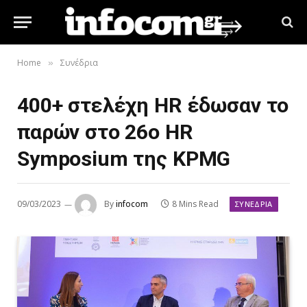
Home
Συνέδρια
»
400+ στελέχη HR έδωσαν το
παρών στο 26ο HR
Symposium της KPMG
09/03/2023
By
infocom
8 Mins Read
ΣΥΝΈΔΡΙΑ