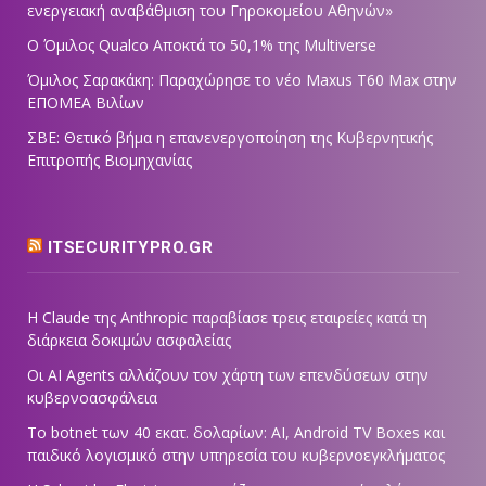
ενεργειακή αναβάθμιση του Γηροκομείου Αθηνών»
Ο Όμιλος Qualco Αποκτά το 50,1% της Multiverse
Όμιλος Σαρακάκη: Παραχώρησε το νέο Maxus T60 Max στην
ΕΠΟΜΕΑ Βιλίων
ΣΒΕ: Θετικό βήμα η επανενεργοποίηση της Κυβερνητικής
Επιτροπής Βιομηχανίας
ITSECURITYPRO.GR
Η Claude της Anthropic παραβίασε τρεις εταιρείες κατά τη
διάρκεια δοκιμών ασφαλείας
Οι AI Agents αλλάζουν τον χάρτη των επενδύσεων στην
κυβερνοασφάλεια
Το botnet των 40 εκατ. δολαρίων: AI, Android TV Boxes και
παιδικό λογισμικό στην υπηρεσία του κυβερνοεγκλήματος