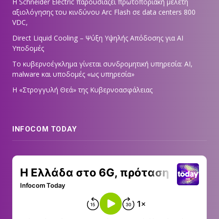
Η Schneider Electric παρουσιάζει πρωτοποριακή μελέτη
αξιολόγησης του κινδύνου Arc Flash σε data centers 800
VDC,
Direct Liquid Cooling – Ψύξη Υψηλής Απόδοσης για AI
Υποδομές
Το κυβερνοέγκλημα γίνεται συνδρομητική υπηρεσία: AI,
malware και υποδομές «ως υπηρεσία»
Η «Στρογγυλή Θεά» της Κυβερνοασφάλειας
INFOCOM TODAY