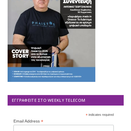
ΕΓΓΡΑΦΕΊΤΕ ΣΤΟ WEEKLY TELECOM
*
indicates required
*
Email Address