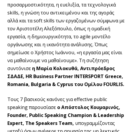
προσαρμοστικότητα, η ευελιξία, τα τεχνολογικά
skills, η γνώση του αντικειμένου και της αγοράς
αλλά και τα soft skills των εργαζομένων σύμφωνα με
τον Αριστοτέλη Αλεξόπουλο, όπως η ομαδική
εργασία, η δημιουργικότητα, το agile μοντέλο
οργάνωσης και η ικανότητα ανάλυσης. Όπως
σημείωσε ο Χρήστος Ιωάννου, «η εργασία μας είναι
να μαθαίνουμε να μαθαίνουμε». Τη συζήτηση
συντόνισε
η
M
αρία Κολοκυθά, Αντιπρόεδρος
ΣΔΑΔΕ, HR Business Partner INTERSPORT Greece,
Romania, Bulgaria & Cyprus του Ομίλου FOURLIS.
Τους 7 βασικούς κανόνες για effective public
speaking παρουσίασε
ο Απόστολος Κουμαρινός,
Founder
,
Public
Speaking
Champion
&
Leadership
Expert
,
The
Speakers
Team
,
υπογραμμίζοντας
μεταξύ όσων ανέφερε τη σημασία της μη λεκτικής