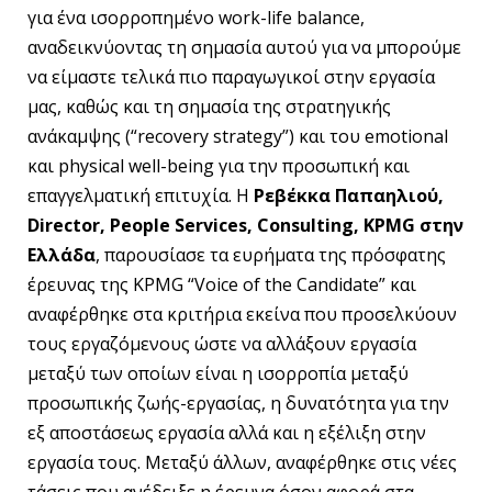
για ένα ισορροπημένο work-life balance,
αναδεικνύοντας τη σημασία αυτού για να μπορούμε
να είμαστε τελικά πιο παραγωγικοί στην εργασία
μας, καθώς και τη σημασία της στρατηγικής
ανάκαμψης (“recovery strategy”) και του emotional
και physical well-being για την προσωπική και
επαγγελματική επιτυχία. Η
Ρεβέκκα Παπαηλιού,
Director
,
People
Services
,
Consulting
,
KPMG
στην
Ελλάδα
, παρουσίασε τα ευρήματα της πρόσφατης
έρευνας της KPMG “Voice of the Candidate” και
αναφέρθηκε στα κριτήρια εκείνα που προσελκύουν
τους εργαζόμενους ώστε να αλλάξουν εργασία
μεταξύ των οποίων είναι η ισορροπία μεταξύ
προσωπικής ζωής-εργασίας, η δυνατότητα για την
εξ αποστάσεως εργασία αλλά και η εξέλιξη στην
εργασία τους. Μεταξύ άλλων, αναφέρθηκε στις νέες
τάσεις που ανέδειξε η έρευνα όσον αφορά στα