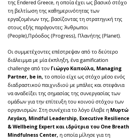
της Endered Greece, η οποία έχει ως βασικό στόχο
τη βελτίωση της καθημερινότητας των
εργαζομένων της, βασίζοντας τη στρατηγική της
στους εξής παράγοντες: Άνθρωποι
(People),Πρόοδος (Progress), Πλανήτης (Planet).
Οι συμμετέχοντες επέστρεψαν από το δεύτερο
διάλειμμα με μία έκπληξη, ένα gamification
challenge από τον
Γιώργο Καπούλα, Managing
Partner, be in,
το οποίο είχε ως στόχο μέσο ενός
διαδραστικού παιχνιδιού με μπάλες και στεφάνια
να αναδείξει της σημασίας της συνεργασίας των
ομάδων για την επίτευξη του κοινού στόχου των
οργανισμών. Στη συνέχεια το λόγο έλαβε η
Μυρτώ
Λεγάκη,
Mindful
Leadership
,
Executive
Resilience
&
Wellbeing
Expert
και ιδρύτρια του
One
Breath
Mindfulness
Center
,
η οποία μίλησε για τη