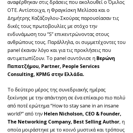
αναφέρθηκαν στις δράσεις που ακολουθεί ο Όμιλος
ΟΤΕ. Αντίστοιχα, η Φραγκίσκη Μελίσσα και ο
Δημήτρης Καζάζογλου-Σκούρας παρουσίασαν τις
δικές τους πρωτοβουλίες με στόχο την
ενδυνάμωση του “S” επικεντρώνοντας στους
ανθρώπους τους. Παράλληλα, οι συμμετέχοντες τoυ
panel έκαναν λόγο και για τις προκλήσεις που
αντιμετωπίζουν. Το panel συντόνισε η
Βερώνη
Παπατζήμου,
Partner
,
People
Services
Consulting
,
KPMG
στην Ελλάδα
.
Το δεύτερο μέρος της συνεδριακής ημέρας
ξεκίνησε με την απάντηση σε ένα επίκαιρο πιο πολύ
από ποτέ ερώτημα “How to stay sane in an insane
world?” από την
Helen
Nicholson
,
CEO
&
Founder
,
The
Networking
Company
,
Best
Selling
Author
, η
οποία μοιράστηκε με το κοινό μυστικά και τρόπους