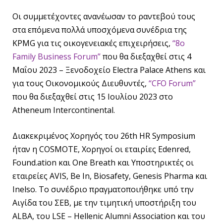
Οι συμμετέχοντες ανανέωσαν το ραντεβού τους
στα επόμενα πολλά υποσχόμενα συνέδρια της
KPMG για τις οικογενειακές επιχειρήσεις,
“8o
Family Business Forum”
που θα διεξαχθεί στις 4
Μαΐου 2023 – Ξενοδοχείο Electra Palace Athens και
για τους Οικονομικούς Διευθυντές,
“CFO Forum”
που θα διεξαχθεί στις 15 Ιουλίου 2023 στο
Atheneum Intercontinental.
Διακεκριμένος Χορηγός του 26th HR Symposium
ήταν η COSMOTE, Χορηγοί οι εταιρίες Edenred,
Found.ation και One Breath και Υποστηρικτές οι
εταιρείες AVIS, Be In, Biosafety, Genesis Pharma και
Inelso. Το συνέδριο πραγματοποιήθηκε υπό την
Αιγίδα του ΣΕΒ, με την τιμητική υποστήριξη του
ALBA, του LSE – Hellenic Alumni Association και του