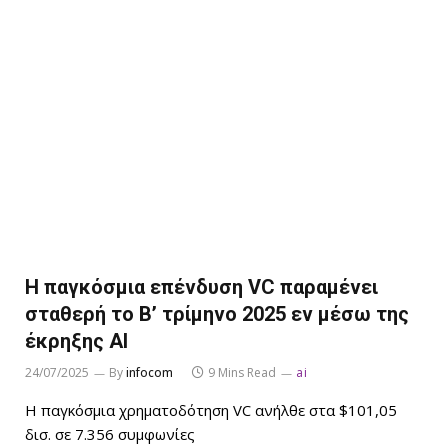
Η παγκόσμια επένδυση VC παραμένει
σταθερή το Β’ τρίμηνο 2025 εν μέσω της
έκρηξης AI
24/07/2025
By
infocom
9 Mins Read
ai
Η παγκόσμια χρηματοδότηση VC ανήλθε στα $101,05
δισ. σε 7.356 συμφωνίες