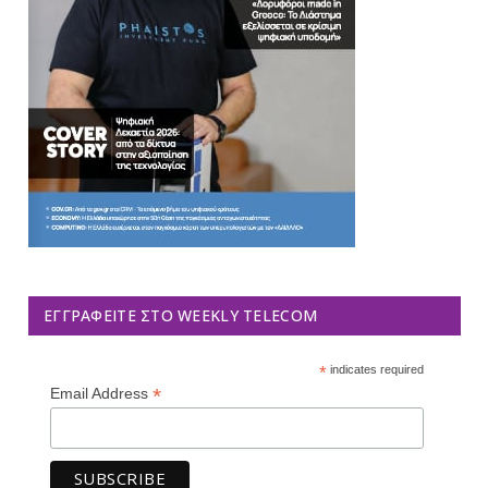
ΕΓΓΡΑΦΕΊΤΕ ΣΤΟ WEEKLY TELECOM
*
indicates required
*
Email Address