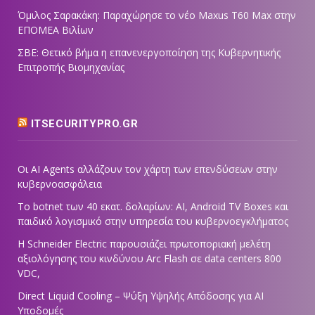
Όμιλος Σαρακάκη: Παραχώρησε το νέο Maxus T60 Max στην
ΕΠΟΜΕΑ Βιλίων
ΣΒΕ: Θετικό βήμα η επανενεργοποίηση της Κυβερνητικής
Επιτροπής Βιομηχανίας
ITSECURITYPRO.GR
Οι AI Agents αλλάζουν τον χάρτη των επενδύσεων στην
κυβερνοασφάλεια
Το botnet των 40 εκατ. δολαρίων: AI, Android TV Boxes και
παιδικό λογισμικό στην υπηρεσία του κυβερνοεγκλήματος
Η Schneider Electric παρουσιάζει πρωτοποριακή μελέτη
αξιολόγησης του κινδύνου Arc Flash σε data centers 800
VDC,
Direct Liquid Cooling – Ψύξη Υψηλής Απόδοσης για AI
Υποδομές