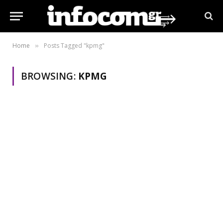
Home
Posts Tagged "kpmg"
»
BROWSING:
KPMG