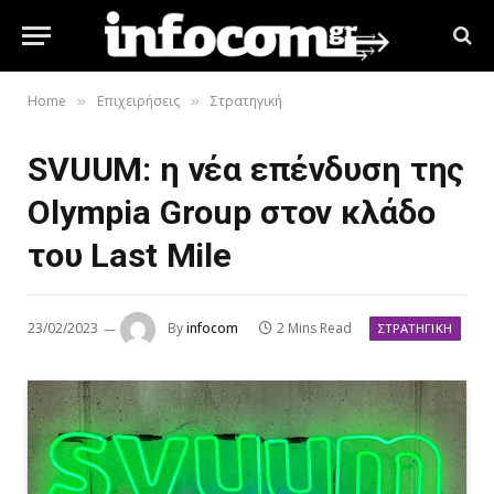
Home
Επιχειρήσεις
Στρατηγική
»
»
SVUUM: η νέα επένδυση της
Olympia Group στον κλάδο
του Last Mile
23/02/2023
By
infocom
2 Mins Read
ΣΤΡΑΤΗΓΙΚΉ