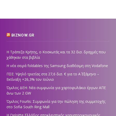
BIZNOW.GR
Η Τράπεζα Κρήτης, ο Κοσκωτάς και τα 32 δισ. δραχμές που
χάθηκαν στα βιβλία
Η νέα σειρά foldables της Samsung διαθέσιμη στη Vodafone
ΠΣΕ: Υψηλό τριετίας στα 27,6 δισ. € για το Α΄ Εξάμηνο –
Εκτίναξη +26,3% τον Ιούνιο
Όμιλος ΔΕΗ: Νέα συμφωνία για χαρτοφυλάκιο έργων ΑΠΕ
άνω των 2 GW
Όμιλος Fourlis: Συμφωνία για την πώληση της συμμετοχής
στο Sofia South Ring Mall
Η Deloitte Ελλάδος αποκλειστικός χρηματοοικονομικός