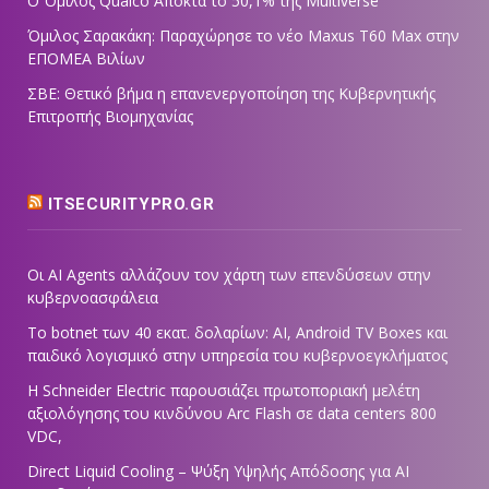
Ο Όμιλος Qualco Αποκτά το 50,1% της Multiverse
Όμιλος Σαρακάκη: Παραχώρησε το νέο Maxus T60 Max στην
ΕΠΟΜΕΑ Βιλίων
ΣΒΕ: Θετικό βήμα η επανενεργοποίηση της Κυβερνητικής
Επιτροπής Βιομηχανίας
ITSECURITYPRO.GR
Οι AI Agents αλλάζουν τον χάρτη των επενδύσεων στην
κυβερνοασφάλεια
Το botnet των 40 εκατ. δολαρίων: AI, Android TV Boxes και
παιδικό λογισμικό στην υπηρεσία του κυβερνοεγκλήματος
Η Schneider Electric παρουσιάζει πρωτοποριακή μελέτη
αξιολόγησης του κινδύνου Arc Flash σε data centers 800
VDC,
Direct Liquid Cooling – Ψύξη Υψηλής Απόδοσης για AI