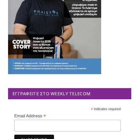
ΕΓΓΡΑΦΕΊΤΕ ΣΤΟ WEEKLY TELECOM
*
indicates required
*
Email Address