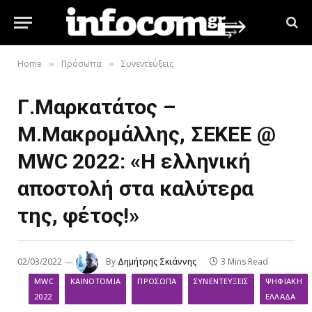
Home
Πρόσωπα
Συνεντεύξεις
»
»
Γ.Μαρκατάτος –
Μ.Μακρομάλλης, ΣΕΚΕΕ @
MWC 2022: «H ελληνική
αποστολή στα καλύτερα
της, φέτος!»
02/03/2022
By
Δημήτρης Σκιάννης
3 Mins Read
MWC
ΚΑΙΝΟΤΟΜΊΑ
ΠΡΌΣΩΠΑ
ΣΥΝΕΝΤΕΎΞΕΙΣ
ΨΗΦΙΑΚΉ
2022
ΕΛΛΆΔΑ