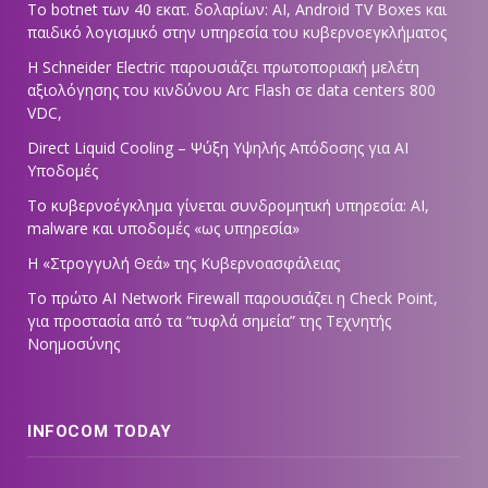
Το botnet των 40 εκατ. δολαρίων: AI, Android TV Boxes και
παιδικό λογισμικό στην υπηρεσία του κυβερνοεγκλήματος
Η Schneider Electric παρουσιάζει πρωτοποριακή μελέτη
αξιολόγησης του κινδύνου Arc Flash σε data centers 800
VDC,
Direct Liquid Cooling – Ψύξη Υψηλής Απόδοσης για AI
Υποδομές
Το κυβερνοέγκλημα γίνεται συνδρομητική υπηρεσία: AI,
malware και υποδομές «ως υπηρεσία»
Η «Στρογγυλή Θεά» της Κυβερνοασφάλειας
Tο πρώτο AI Network Firewall παρουσιάζει η Check Point,
για προστασία από τα “τυφλά σημεία” της Τεχνητής
Νοημοσύνης
INFOCOM TODAY