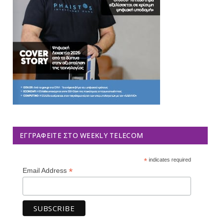
ΕΓΓΡΑΦΕΊΤΕ ΣΤΟ WEEKLY TELECOM
*
indicates required
*
Email Address