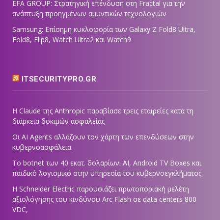
EFA GROUP: Στρατηγική επένδυση στη Fractal για την
ανάπτυξη προηγμένων αμυντικών τεχνολογιών
Samsung: Επίσημη κυκλοφορία των Galaxy Z Fold8 Ultra,
Fold8, Flip8, Watch Ultra2 και Watch9
ITSECURITYPRO.GR
Η Claude της Anthropic παραβίασε τρεις εταιρείες κατά τη
διάρκεια δοκιμών ασφαλείας
Οι AI Agents αλλάζουν τον χάρτη των επενδύσεων στην
κυβερνοασφάλεια
Το botnet των 40 εκατ. δολαρίων: AI, Android TV Boxes και
παιδικό λογισμικό στην υπηρεσία του κυβερνοεγκλήματος
Η Schneider Electric παρουσιάζει πρωτοποριακή μελέτη
αξιολόγησης του κινδύνου Arc Flash σε data centers 800
VDC,