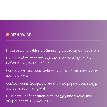
BIZNOW.GR
Η νέα σειρά foldables της Samsung διαθέσιμη στη Vodafone
ΠΣΕ: Υψηλό τριετίας στα 27,6 δισ. € για το Α΄ Εξάμηνο –
Εκτίναξη +26,3% τον Ιούνιο
Όμιλος ΔΕΗ: Νέα συμφωνία για χαρτοφυλάκιο έργων ΑΠΕ
άνω των 2 GW
Όμιλος Fourlis: Συμφωνία για την πώληση της συμμετοχής
στο Sofia South Ring Mall
Η Deloitte Ελλάδος αποκλειστικός χρηματοοικονομικός
σύμβουλος του Ομίλου ΔΕΗ