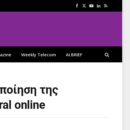
Facebook
X
YouTube
LinkedIn
RSS
(Twitter)
azine
Weekly Telecom
AI.BRIEF
οποίηση της
al online