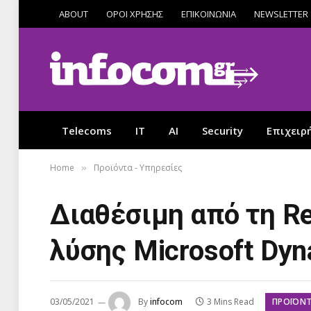
ABOUT
ΟΡΟΙ ΧΡΗΣΗΣ
ΕΠΙΚΟΙΝΩΝΙΑ
NEWSLETTER
Telecoms
IT
AI
Security
Επιχειρ
Home
Προϊόντα - Υπηρεσίες
»
Διαθέσιμη από τη Re
λύσης Microsoft Dyn
ΠΡΟΪΌΝΤ
03/05/2021
By
infocom
3 Mins Read