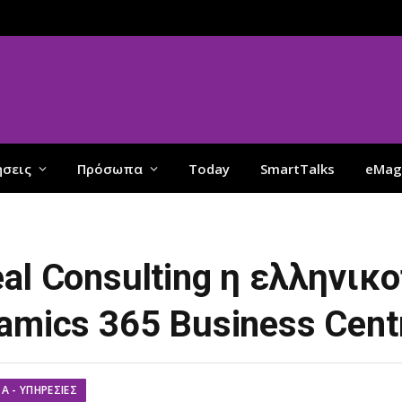
ήσεις
Πρόσωπα
Today
SmartTalks
eMag
al Consulting η ελληνικ
amics 365 Business Centr
Α - ΥΠΗΡΕΣΊΕΣ