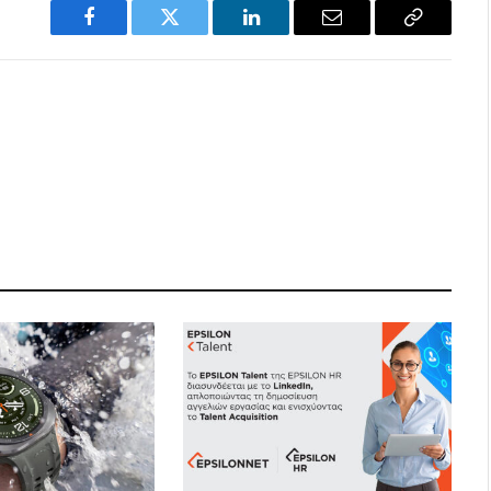
Facebook
Twitter
LinkedIn
Email
Copy
Link