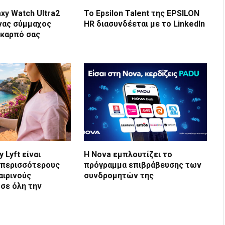
xy Watch Ultra2
Το Epsilon Talent της EPSILON
ένας σύμμαχος
HR διασυνδέεται με το LinkedIn
 καρπό σας
 Lyft είναι
Η Nova εμπλουτίζει το
 περισσότερους
πρόγραμμα επιβράβευσης των
αιρινούς
συνδρομητών της
σε όλη την