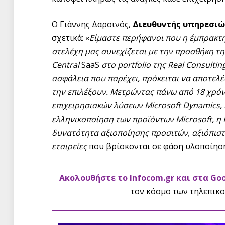
Ο Γιάννης Δαρσινός,
Διευθυντής υπηρεσι
σχετικά: «
Είμαστε περήφανοι που η έμπρακτη 
στελέχη μας συνεχίζεται με την προσθήκη τ
Central
SaaS
στο
portfolio
της Real
Consultin
ασφάλεια που παρέχει, πρόκειται να αποτελέσ
την επιλέξουν. Μετρώντας πάνω από 18 χρόν
επιχειρησιακών λύσεων Microsoft Dynamics, 
ελληνικοποίηση των προϊόντων Microsoft, η R
δυνατότητα αξιοποίησης προσιτών, αξιόπισ
εταιρείες
που βρίσκονται σε φάση υλοποίησ
Ακολουθήστε το Infocom.gr και στα Go
τον κόσμο των τηλεπικο